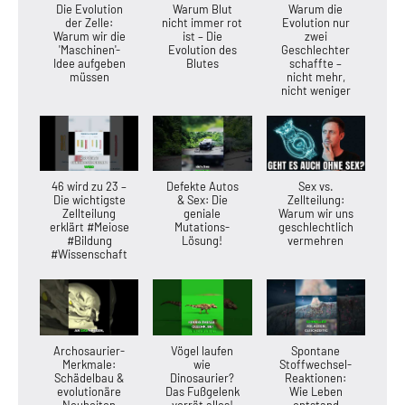
Die Evolution
Warum Blut
Warum die
der Zelle:
nicht immer rot
Evolution nur
Warum wir die
ist – Die
zwei
'Maschinen'-
Evolution des
Geschlechter
Idee aufgeben
Blutes
schaffte –
müssen
nicht mehr,
nicht weniger
46 wird zu 23 –
Defekte Autos
Sex vs.
Die wichtigste
& Sex: Die
Zellteilung:
Zellteilung
geniale
Warum wir uns
erklärt #Meiose
Mutations-
geschlechtlich
#Bildung
Lösung!
vermehren
#Wissenschaft
Archosaurier-
Vögel laufen
Spontane
Merkmale:
wie
Stoffwechsel-
Schädelbau &
Dinosaurier?
Reaktionen:
evolutionäre
Das Fußgelenk
Wie Leben
Neuheiten
verrät alles!
entstand