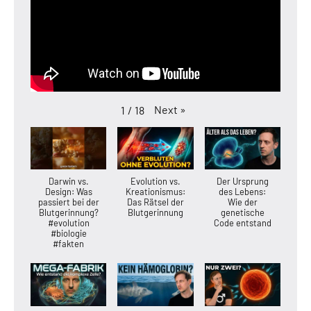
Next
»
1
/
18
Darwin vs.
Evolution vs.
Der Ursprung
Design: Was
Kreationismus:
des Lebens:
passiert bei der
Das Rätsel der
Wie der
Blutgerinnung?
Blutgerinnung
genetische
#evolution
Code entstand
#biologie
#fakten