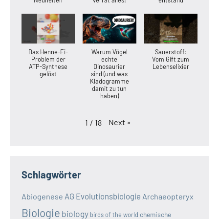
Das Henne-Ei-
Warum Vögel
Sauerstoff:
Problem der
echte
Vom Gift zum
ATP-Synthese
Dinosaurier
Lebenselixier
gelöst
sind (und was
Kladogramme
damit zu tun
haben)
Next
»
1
/
18
Schlagwörter
AG Evolutionsbiologie
Abiogenese
Archaeopteryx
Biologie
biology
chemische
birds of the world