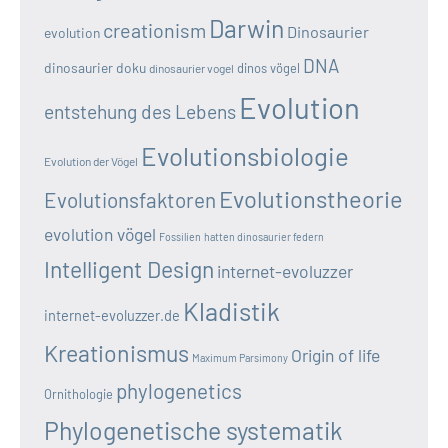
Darwin
creationism
Dinosaurier
evolution
DNA
dinosaurier doku
dinos vögel
dinosaurier vogel
Evolution
entstehung des Lebens
Evolutionsbiologie
Evolution der Vögel
Evolutionstheorie
Evolutionsfaktoren
evolution vögel
Fossilien
hatten dinosaurier federn
Intelligent Design
internet-evoluzzer
Kladistik
internet-evoluzzer.de
Kreationismus
Origin of life
Maximum Parsimony
phylogenetics
Ornithologie
Phylogenetische systematik