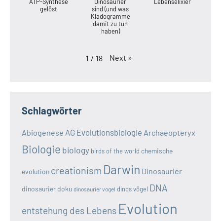
ATP-Synthese
Dinosaurier
Lebenselixier
gelöst
sind (und was
Kladogramme
damit zu tun
haben)
Next
»
1
/
18
Schlagwörter
AG Evolutionsbiologie
Abiogenese
Archaeopteryx
Biologie
biology
chemische
birds of the world
Darwin
creationism
Dinosaurier
evolution
DNA
dinosaurier doku
dinos vögel
dinosaurier vogel
Evolution
entstehung des Lebens