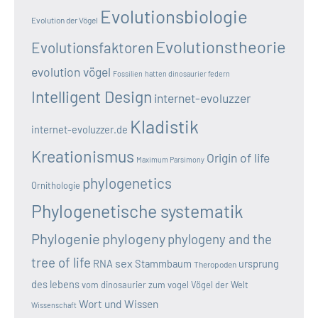
Evolutionsbiologie
Evolution der Vögel
Evolutionstheorie
Evolutionsfaktoren
evolution vögel
Fossilien
hatten dinosaurier federn
Intelligent Design
internet-evoluzzer
Kladistik
internet-evoluzzer.de
Kreationismus
Origin of life
Maximum Parsimony
phylogenetics
Ornithologie
Phylogenetische systematik
Phylogenie
phylogeny
phylogeny and the
tree of life
sex
RNA
Stammbaum
ursprung
Theropoden
des lebens
vom dinosaurier zum vogel
Vögel der Welt
Wort und Wissen
Wissenschaft