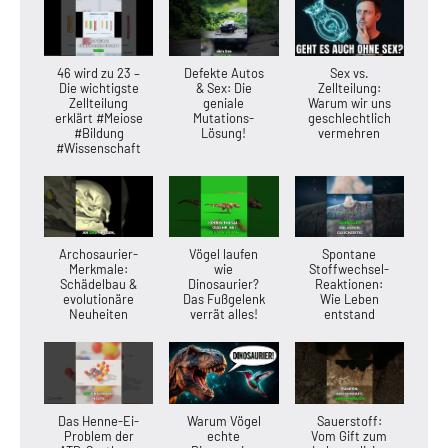
46 wird zu 23 –
Defekte Autos
Sex vs.
Die wichtigste
& Sex: Die
Zellteilung:
Zellteilung
geniale
Warum wir uns
erklärt #Meiose
Mutations-
geschlechtlich
#Bildung
Lösung!
vermehren
#Wissenschaft
Archosaurier-
Vögel laufen
Spontane
Merkmale:
wie
Stoffwechsel-
Schädelbau &
Dinosaurier?
Reaktionen:
evolutionäre
Das Fußgelenk
Wie Leben
Neuheiten
verrät alles!
entstand
Das Henne-Ei-
Warum Vögel
Sauerstoff:
Problem der
echte
Vom Gift zum