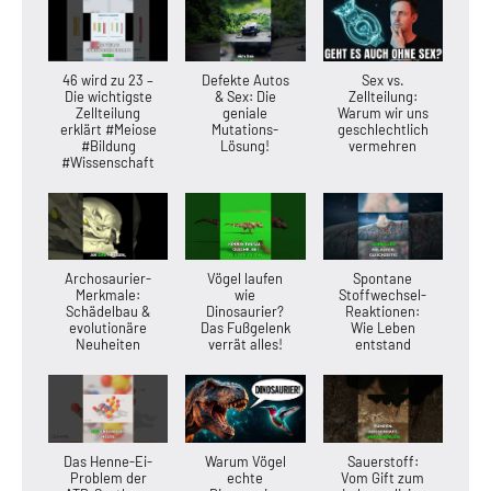
46 wird zu 23 –
Defekte Autos
Sex vs.
Die wichtigste
& Sex: Die
Zellteilung:
Zellteilung
geniale
Warum wir uns
erklärt #Meiose
Mutations-
geschlechtlich
#Bildung
Lösung!
vermehren
#Wissenschaft
Archosaurier-
Vögel laufen
Spontane
Merkmale:
wie
Stoffwechsel-
Schädelbau &
Dinosaurier?
Reaktionen:
evolutionäre
Das Fußgelenk
Wie Leben
Neuheiten
verrät alles!
entstand
Das Henne-Ei-
Warum Vögel
Sauerstoff:
Problem der
echte
Vom Gift zum