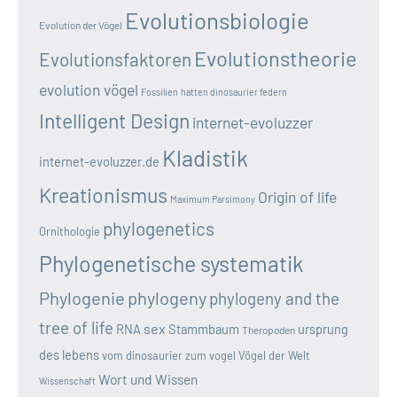
Evolutionsbiologie
Evolution der Vögel
Evolutionstheorie
Evolutionsfaktoren
evolution vögel
Fossilien
hatten dinosaurier federn
Intelligent Design
internet-evoluzzer
Kladistik
internet-evoluzzer.de
Kreationismus
Origin of life
Maximum Parsimony
phylogenetics
Ornithologie
Phylogenetische systematik
Phylogenie
phylogeny
phylogeny and the
tree of life
sex
RNA
Stammbaum
ursprung
Theropoden
des lebens
vom dinosaurier zum vogel
Vögel der Welt
Wort und Wissen
Wissenschaft