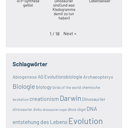
ATP-Synthese
Dinosaurier
Lebenselixier
gelöst
sind (und was
Kladogramme
damit zu tun
haben)
Next
»
1
/
18
Schlagwörter
AG Evolutionsbiologie
Abiogenese
Archaeopteryx
Biologie
biology
chemische
birds of the world
Darwin
creationism
Dinosaurier
evolution
DNA
dinosaurier doku
dinos vögel
dinosaurier vogel
Evolution
entstehung des Lebens