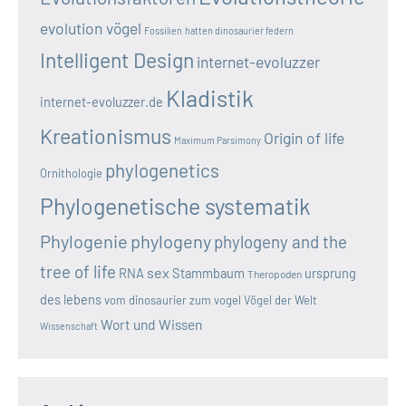
evolution vögel
Fossilien
hatten dinosaurier federn
Intelligent Design
internet-evoluzzer
Kladistik
internet-evoluzzer.de
Kreationismus
Origin of life
Maximum Parsimony
phylogenetics
Ornithologie
Phylogenetische systematik
Phylogenie
phylogeny
phylogeny and the
tree of life
sex
RNA
Stammbaum
ursprung
Theropoden
des lebens
vom dinosaurier zum vogel
Vögel der Welt
Wort und Wissen
Wissenschaft