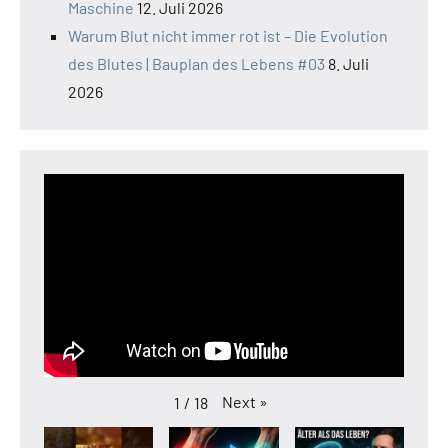
Maschine
12. Juli 2026
Warum Blut nicht immer rot ist – Die Evolution
des Blutes | Bauplan des Lebens #03
8. Juli
2026
Next
»
1
/
18