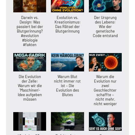
Darwin vs.
Evolution vs.
Der Ursprung
Design: Was
Kreationismus:
des Lebens:
passiert bei der
Das Rätsel der
Wie der
Blutgerinnung?
Blutgerinnung
genetische
#evolution
Code entstand
#biologie
#fakten
Die Evolution
Warum Blut
Warum die
der Zelle:
nicht immer rot
Evolution nur
Warum wir die
ist – Die
zwei
'Maschinen'-
Evolution des
Geschlechter
Idee aufgeben
Blutes
schaffte –
müssen
nicht mehr,
nicht weniger