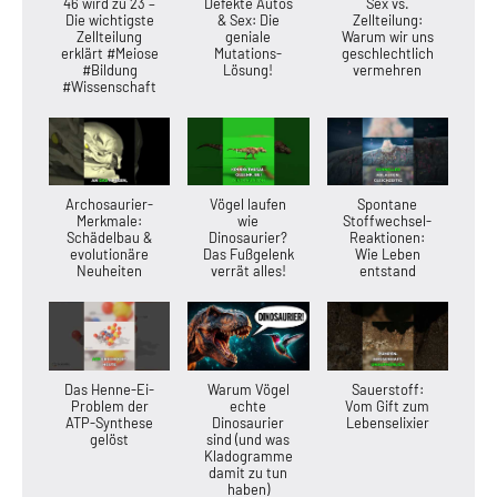
46 wird zu 23 –
Defekte Autos
Sex vs.
Die wichtigste
& Sex: Die
Zellteilung:
Zellteilung
geniale
Warum wir uns
erklärt #Meiose
Mutations-
geschlechtlich
#Bildung
Lösung!
vermehren
#Wissenschaft
Archosaurier-
Vögel laufen
Spontane
Merkmale:
wie
Stoffwechsel-
Schädelbau &
Dinosaurier?
Reaktionen:
evolutionäre
Das Fußgelenk
Wie Leben
Neuheiten
verrät alles!
entstand
Das Henne-Ei-
Warum Vögel
Sauerstoff:
Problem der
echte
Vom Gift zum
ATP-Synthese
Dinosaurier
Lebenselixier
gelöst
sind (und was
Kladogramme
damit zu tun
haben)