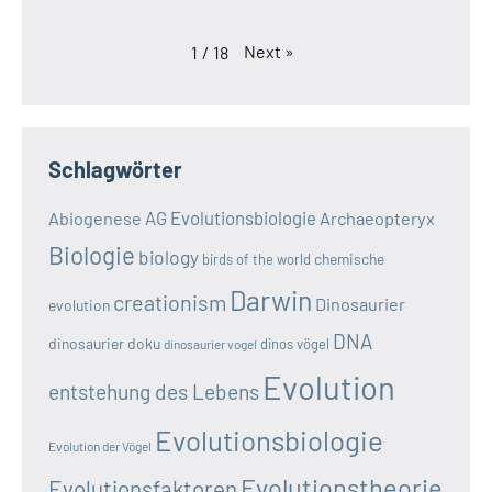
Next
»
1
/
18
Schlagwörter
AG Evolutionsbiologie
Abiogenese
Archaeopteryx
Biologie
biology
chemische
birds of the world
Darwin
creationism
Dinosaurier
evolution
DNA
dinosaurier doku
dinos vögel
dinosaurier vogel
Evolution
entstehung des Lebens
Evolutionsbiologie
Evolution der Vögel
Evolutionstheorie
Evolutionsfaktoren