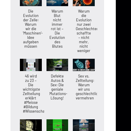
Die
Warum
Warum
Evolution
Blut
die
der Zelle:
nicht
Evolution
Warum
immer
nur zwei
wir die
rot ist –
Geschlechter
'Maschinen'-
Die
schaffte
Idee
Evolution
– nicht
aufgeben
des
mehr,
müssen
Blutes
nicht
weniger
46 wird
Defekte
Sex vs.
zu 23 –
Autos &
Zellteilung:
Die
Sex: Die
Warum
wichtigste
geniale
wir uns
Zellteilung
Mutations-
geschlechtlich
erklärt
Lösung!
vermehren
#Meiose
#Bildung
#Wissenschaft