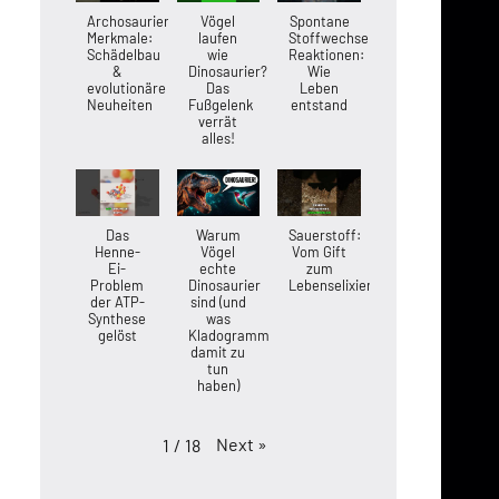
Archosaurier-
Vögel
Spontane
Merkmale:
laufen
Stoffwechsel-
Schädelbau
wie
Reaktionen:
&
Dinosaurier?
Wie
evolutionäre
Das
Leben
Neuheiten
Fußgelenk
entstand
verrät
alles!
Das
Warum
Sauerstoff:
Henne-
Vögel
Vom Gift
Ei-
echte
zum
Problem
Dinosaurier
Lebenselixier
der ATP-
sind (und
Synthese
was
gelöst
Kladogramme
damit zu
tun
haben)
Next
»
1
/
18