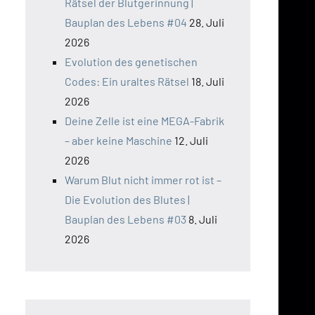
Rätsel der Blutgerinnung |
Bauplan des Lebens #04
28. Juli
2026
Evolution des genetischen
Codes: Ein uraltes Rätsel
18. Juli
2026
Deine Zelle ist eine MEGA-Fabrik
– aber keine Maschine
12. Juli
2026
Warum Blut nicht immer rot ist –
Die Evolution des Blutes |
Bauplan des Lebens #03
8. Juli
2026