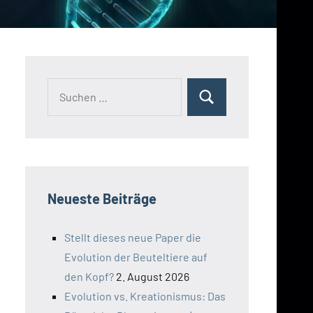
Suchen
Suchen
nach:
Neueste Beiträge
Stellt dieses neue Paper die
Evolution der Beuteltiere auf
den Kopf?
2. August 2026
Evolution vs. Kreationismus: Das