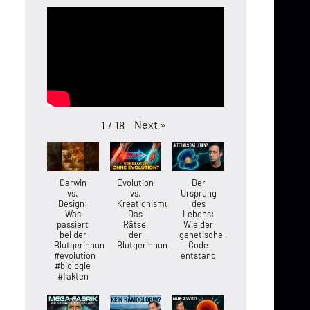
Next
»
1
/
18
Darwin
Evolution
Der
vs.
vs.
Ursprung
Design:
Kreationismus:
des
Was
Das
Lebens:
passiert
Rätsel
Wie der
bei der
der
genetische
Blutgerinnung?
Blutgerinnung
Code
#evolution
entstand
#biologie
#fakten