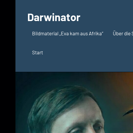
Zum
Inhalt
Darwinator
springen
Evolutionsbiologie
Bildmaterial „Eva kam aus Afrika“
Über die 
Start