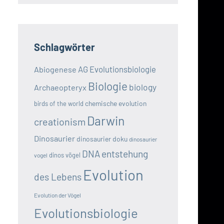
Schlagwörter
AG Evolutionsbiologie
Abiogenese
Biologie
biology
Archaeopteryx
chemische evolution
birds of the world
Darwin
creationism
Dinosaurier
dinosaurier doku
dinosaurier
DNA
entstehung
dinos vögel
vogel
Evolution
des Lebens
Evolution der Vögel
Evolutionsbiologie