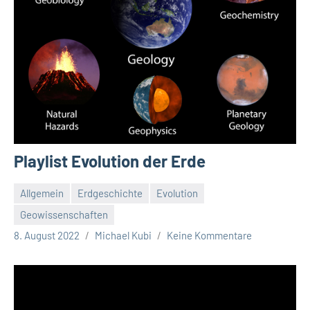
Playlist Evolution der Erde
Allgemein
Erdgeschichte
Evolution
Geowissenschaften
8. August 2022
Michael Kubi
Keine Kommentare