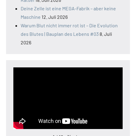
Paleogen
Deine Zelle ist eine MEGA-Fabrik – aber keine
Perm
Maschine
12. Juli 2026
plattentektonik
Warum Blut nicht immer rot ist – Die Evolution
Plutonismus
des Blutes | Bauplan des Lebens #03
8. Juli
Schalenbau
2026
der Erde
Seismologie
Silur
Tertiär
Trias
Urknall
Weltraum