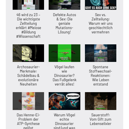
46 wird zu 23 –
Defekte Autos
Sex vs.
Die wichtigste
& Sex: Die
Zellteilung:
Zellteilung
geniale
Warum wir uns
erklärt #Meiose
Mutations-
geschlechtlich
#Bildung
Lösung!
vermehren
#Wissenschaft
Archosaurier-
Vögel laufen
Spontane
Merkmale:
wie
Stoffwechsel-
Schädelbau &
Dinosaurier?
Reaktionen:
evolutionäre
Das Fußgelenk
Wie Leben
Neuheiten
verrät alles!
entstand
Das Henne-Ei-
Warum Vögel
Sauerstoff:
Problem der
echte
Vom Gift zum
ATP-Synthese
Dinosaurier
Lebenselixier
gelöst
sind (und was