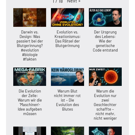
Next
»
1
/
18
Darwin vs.
Evolution vs.
Der Ursprung
Design: Was
Kreationismus:
des Lebens:
passiert bei der
Das Rätsel der
Wie der
Blutgerinnung?
Blutgerinnung
genetische
#evolution
Code entstand
#biologie
#fakten
Die Evolution
Warum Blut
Warum die
der Zelle:
nicht immer rot
Evolution nur
Warum wir die
ist – Die
zwei
'Maschinen'-
Evolution des
Geschlechter
Idee aufgeben
Blutes
schaffte –
müssen
nicht mehr,
nicht weniger