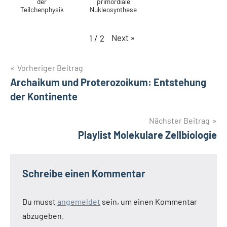
der
primordiale
Teilchenphysik
Nukleosynthese
Next
»
1
/
2
Beitragsnavigation
Schlagwörter
Vorheriger Beitrag
Astronomie
Archaikum und Proterozoikum: Entstehung
aufbau
der
der Kontinente
erde
Nächster Beitrag
Devon
Playlist Molekulare Zellbiologie
entstehung
der
elemente
Schreibe einen Kommentar
entstehung
der erde
Du musst
angemeldet
sein, um einen Kommentar
entstehung
der sterne
abzugeben.