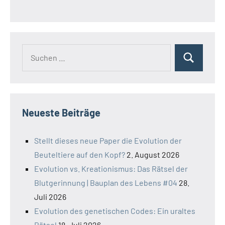
Erdgeschichte
Erdzeitalter
Fossilien
Geologie
Suchen
Geophysik
Suchen
nach:
Geowissenschaften
Jura
Kambrium
Neueste Beiträge
Karbon
Kreise
Stellt dieses neue Paper die Evolution der
massenaussterben
Beuteltiere auf den Kopf?
2. August 2026
Minerale
Evolution vs. Kreationismus: Das Rätsel der
Mineralogie
Blutgerinnung | Bauplan des Lebens #04
28.
Neogen
Juli 2026
Neptunismus
Evolution des genetischen Codes: Ein uraltes
Ordovizium
Rätsel
18. Juli 2026