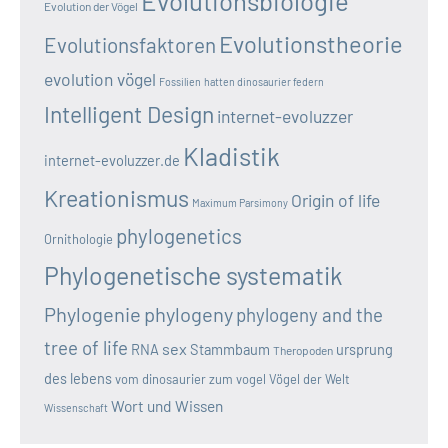
Evolutionsbiologie
Evolution der Vögel
Evolutionstheorie
Evolutionsfaktoren
evolution vögel
Fossilien
hatten dinosaurier federn
Intelligent Design
internet-evoluzzer
Kladistik
internet-evoluzzer.de
Kreationismus
Origin of life
Maximum Parsimony
phylogenetics
Ornithologie
Phylogenetische systematik
Phylogenie
phylogeny
phylogeny and the
tree of life
sex
RNA
Stammbaum
ursprung
Theropoden
des lebens
vom dinosaurier zum vogel
Vögel der Welt
Wort und Wissen
Wissenschaft