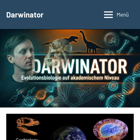
Zum
Inhalt
Darwinator
Menü
Evolutionsbiologie
springen