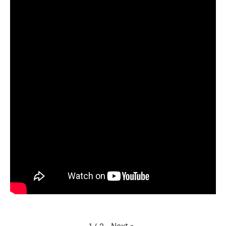
Next
»