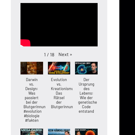
Next
»
1
/
18
Darwin
Evolution
Der
vs.
vs.
Ursprung
Design:
Kreationismus:
des
Was
Das
Lebens:
passiert
Rätsel
Wie der
bei der
der
genetische
Blutgerinnung?
Blutgerinnung
Code
#evolution
entstand
#biologie
#fakten