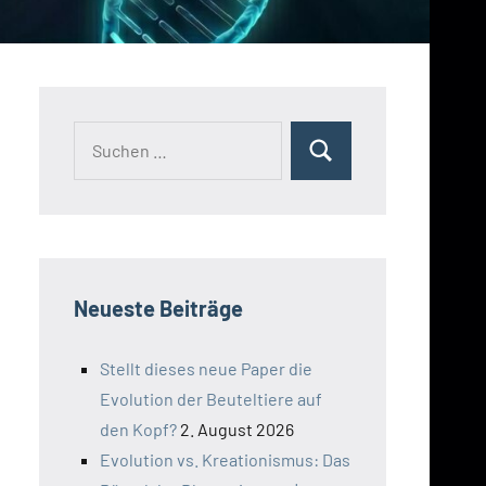
Suchen
Suchen
nach:
Neueste Beiträge
Stellt dieses neue Paper die
Evolution der Beuteltiere auf
den Kopf?
2. August 2026
Evolution vs. Kreationismus: Das