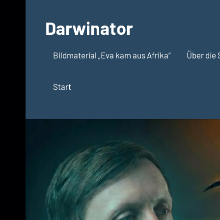
Zum
Inhalt
Darwinator
springen
Evolutionsbiologie
Bildmaterial „Eva kam aus Afrika“
Über die 
Start