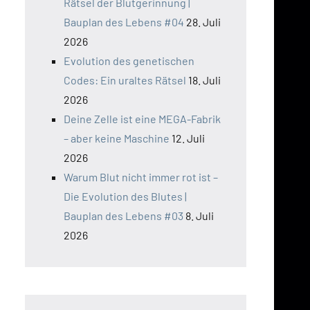
Rätsel der Blutgerinnung |
Bauplan des Lebens #04
28. Juli
2026
Evolution des genetischen
Codes: Ein uraltes Rätsel
18. Juli
2026
Deine Zelle ist eine MEGA-Fabrik
– aber keine Maschine
12. Juli
2026
Warum Blut nicht immer rot ist –
Die Evolution des Blutes |
Bauplan des Lebens #03
8. Juli
2026