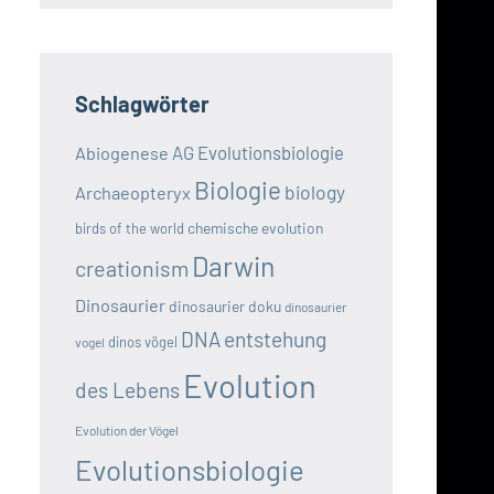
Schlagwörter
AG Evolutionsbiologie
Abiogenese
Biologie
biology
Archaeopteryx
chemische evolution
birds of the world
Darwin
creationism
Dinosaurier
dinosaurier doku
dinosaurier
DNA
entstehung
dinos vögel
vogel
Evolution
des Lebens
Evolution der Vögel
Evolutionsbiologie