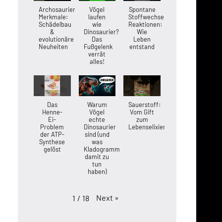
Archosaurier-
Vögel
Spontane
Merkmale:
laufen
Stoffwechsel-
Schädelbau
wie
Reaktionen:
&
Dinosaurier?
Wie
evolutionäre
Das
Leben
Neuheiten
Fußgelenk
entstand
verrät
alles!
Das
Warum
Sauerstoff:
Henne-
Vögel
Vom Gift
Ei-
echte
zum
Problem
Dinosaurier
Lebenselixier
der ATP-
sind (und
Synthese
was
gelöst
Kladogramme
damit zu
tun
haben)
Next
»
1
/
18