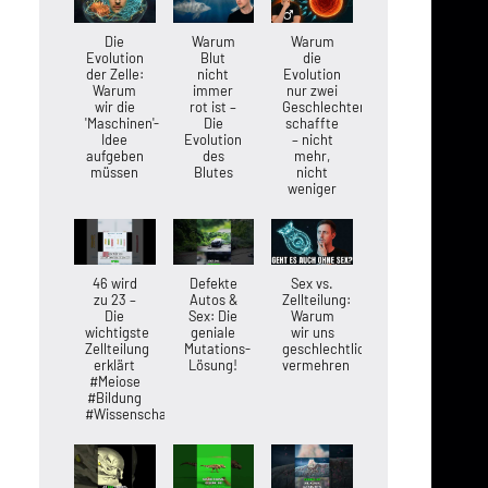
Die
Warum
Warum
Evolution
Blut
die
der Zelle:
nicht
Evolution
Warum
immer
nur zwei
wir die
rot ist –
Geschlechter
'Maschinen'-
Die
schaffte
Idee
Evolution
– nicht
aufgeben
des
mehr,
müssen
Blutes
nicht
weniger
46 wird
Defekte
Sex vs.
zu 23 –
Autos &
Zellteilung:
Die
Sex: Die
Warum
wichtigste
geniale
wir uns
Zellteilung
Mutations-
geschlechtlich
erklärt
Lösung!
vermehren
#Meiose
#Bildung
#Wissenschaft