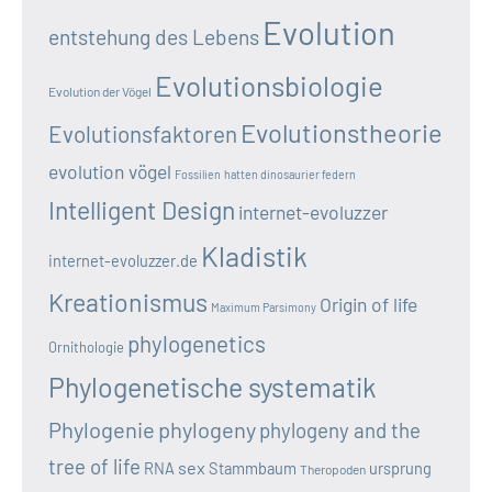
Evolution
entstehung des Lebens
Evolutionsbiologie
Evolution der Vögel
Evolutionstheorie
Evolutionsfaktoren
evolution vögel
Fossilien
hatten dinosaurier federn
Intelligent Design
internet-evoluzzer
Kladistik
internet-evoluzzer.de
Kreationismus
Origin of life
Maximum Parsimony
phylogenetics
Ornithologie
Phylogenetische systematik
Phylogenie
phylogeny
phylogeny and the
tree of life
sex
RNA
Stammbaum
ursprung
Theropoden