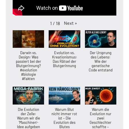
Next
»
1
/
18
Darwin vs.
Evolution vs.
Der Ursprung
Design: Was
Kreationismus:
des Lebens:
passiert bei der
Das Rätsel der
Wie der
Blutgerinnung?
Blutgerinnung
genetische
#evolution
Code entstand
#biologie
#fakten
Die Evolution
Warum Blut
Warum die
der Zelle:
nicht immer rot
Evolution nur
Warum wir die
ist – Die
zwei
'Maschinen'-
Evolution des
Geschlechter
Idee aufgeben
Blutes
schaffte –