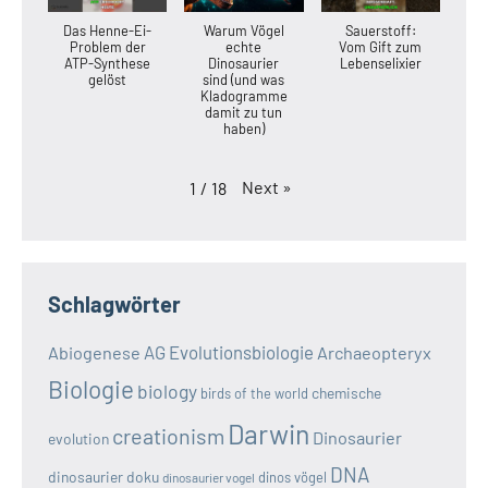
Das Henne-Ei-
Warum Vögel
Sauerstoff:
Problem der
echte
Vom Gift zum
ATP-Synthese
Dinosaurier
Lebenselixier
gelöst
sind (und was
Kladogramme
damit zu tun
haben)
Next
»
1
/
18
Schlagwörter
AG Evolutionsbiologie
Abiogenese
Archaeopteryx
Biologie
biology
chemische
birds of the world
Darwin
creationism
Dinosaurier
evolution
DNA
dinosaurier doku
dinos vögel
dinosaurier vogel