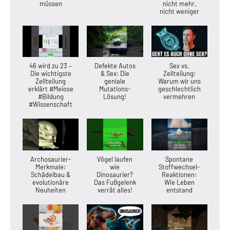
müssen
nicht mehr,
nicht weniger
46 wird zu 23 –
Defekte Autos
Sex vs.
Die wichtigste
& Sex: Die
Zellteilung:
Zellteilung
geniale
Warum wir uns
erklärt #Meiose
Mutations-
geschlechtlich
#Bildung
Lösung!
vermehren
#Wissenschaft
Archosaurier-
Vögel laufen
Spontane
Merkmale:
wie
Stoffwechsel-
Schädelbau &
Dinosaurier?
Reaktionen:
evolutionäre
Das Fußgelenk
Wie Leben
Neuheiten
verrät alles!
entstand