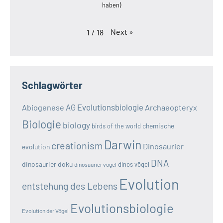
haben)
Next
»
1
/
18
Schlagwörter
AG Evolutionsbiologie
Abiogenese
Archaeopteryx
Biologie
biology
chemische
birds of the world
Darwin
creationism
Dinosaurier
evolution
DNA
dinosaurier doku
dinos vögel
dinosaurier vogel
Evolution
entstehung des Lebens
Evolutionsbiologie
Evolution der Vögel