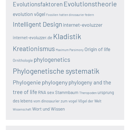
Evolutionstheorie
Evolutionsfaktoren
evolution vögel
Fossilien
hatten dinosaurier federn
Intelligent Design
internet-evoluzzer
Kladistik
internet-evoluzzer.de
Kreationismus
Origin of life
Maximum Parsimony
phylogenetics
Ornithologie
Phylogenetische systematik
Phylogenie
phylogeny
phylogeny and the
tree of life
sex
RNA
Stammbaum
ursprung
Theropoden
des lebens
vom dinosaurier zum vogel
Vögel der Welt
Wort und Wissen
Wissenschaft