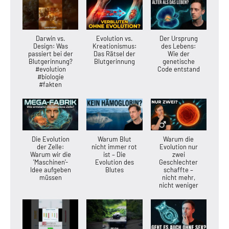
Darwin vs.
Evolution vs.
Der Ursprung
Design: Was
Kreationismus:
des Lebens:
passiert bei der
Das Rätsel der
Wie der
Blutgerinnung?
Blutgerinnung
genetische
#evolution
Code entstand
#biologie
#fakten
Die Evolution
Warum Blut
Warum die
der Zelle:
nicht immer rot
Evolution nur
Warum wir die
ist – Die
zwei
'Maschinen'-
Evolution des
Geschlechter
Idee aufgeben
Blutes
schaffte –
müssen
nicht mehr,
nicht weniger