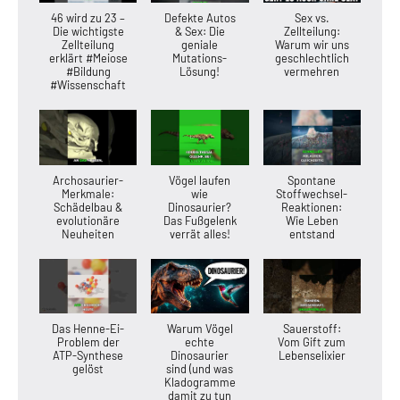
46 wird zu 23 –
Defekte Autos
Sex vs.
Die wichtigste
& Sex: Die
Zellteilung:
Zellteilung
geniale
Warum wir uns
erklärt #Meiose
Mutations-
geschlechtlich
#Bildung
Lösung!
vermehren
#Wissenschaft
Archosaurier-
Vögel laufen
Spontane
Merkmale:
wie
Stoffwechsel-
Schädelbau &
Dinosaurier?
Reaktionen:
evolutionäre
Das Fußgelenk
Wie Leben
Neuheiten
verrät alles!
entstand
Das Henne-Ei-
Warum Vögel
Sauerstoff:
Problem der
echte
Vom Gift zum
ATP-Synthese
Dinosaurier
Lebenselixier
gelöst
sind (und was
Kladogramme
damit zu tun