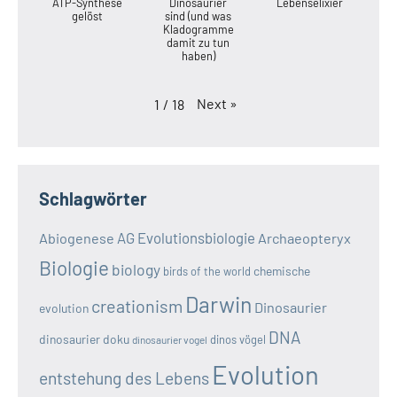
ATP-Synthese
Dinosaurier
Lebenselixier
gelöst
sind (und was
Kladogramme
damit zu tun
haben)
Next
»
1
/
18
Schlagwörter
AG Evolutionsbiologie
Abiogenese
Archaeopteryx
Biologie
biology
chemische
birds of the world
Darwin
creationism
Dinosaurier
evolution
DNA
dinosaurier doku
dinos vögel
dinosaurier vogel
Evolution
entstehung des Lebens