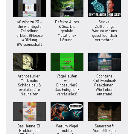
46 wird zu 23 –
Defekte Autos
Sex vs.
Die wichtigste
& Sex: Die
Zellteilung:
Zellteilung
geniale
Warum wir uns
erklärt #Meiose
Mutations-
geschlechtlich
#Bildung
Lösung!
vermehren
#Wissenschaft
Archosaurier-
Vögel laufen
Spontane
Merkmale:
wie
Stoffwechsel-
Schädelbau &
Dinosaurier?
Reaktionen:
evolutionäre
Das Fußgelenk
Wie Leben
Neuheiten
verrät alles!
entstand
Das Henne-Ei-
Warum Vögel
Sauerstoff:
Problem der
echte
Vom Gift zum