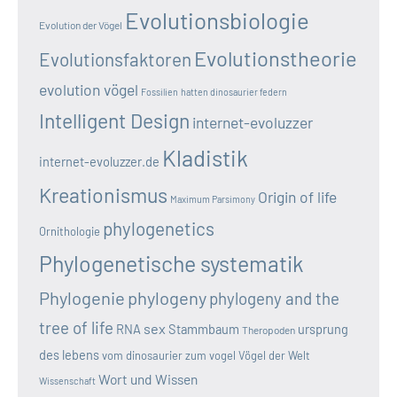
Evolutionsbiologie
Evolution der Vögel
Evolutionstheorie
Evolutionsfaktoren
evolution vögel
Fossilien
hatten dinosaurier federn
Intelligent Design
internet-evoluzzer
Kladistik
internet-evoluzzer.de
Kreationismus
Origin of life
Maximum Parsimony
phylogenetics
Ornithologie
Phylogenetische systematik
Phylogenie
phylogeny
phylogeny and the
tree of life
sex
RNA
Stammbaum
ursprung
Theropoden
des lebens
vom dinosaurier zum vogel
Vögel der Welt
Wort und Wissen
Wissenschaft