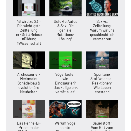
46 wird zu 23 –
Defekte Autos
Sex vs.
Die wichtigste
& Sex: Die
Zellteilung:
Zellteilung
geniale
Warum wir uns
erklärt #Meiose
Mutations-
geschlechtlich
#Bildung
Lösung!
vermehren
#Wissenschaft
Archosaurier-
Vögel laufen
Spontane
Merkmale:
wie
Stoffwechsel-
Schädelbau &
Dinosaurier?
Reaktionen:
evolutionäre
Das Fußgelenk
Wie Leben
Neuheiten
verrät alles!
entstand
Das Henne-Ei-
Warum Vögel
Sauerstoff:
Problem der
echte
Vom Gift zum