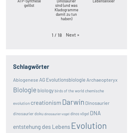
ATP-Synthese
Dinosaurier
Lebenselixier
gelöst
sind (und was
Kladogramme
damit zu tun
haben)
Next
»
1
/
18
Schlagwörter
AG Evolutionsbiologie
Abiogenese
Archaeopteryx
Biologie
biology
chemische
birds of the world
Darwin
creationism
Dinosaurier
evolution
DNA
dinosaurier doku
dinos vögel
dinosaurier vogel
Evolution
entstehung des Lebens