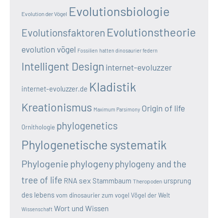
Evolutionsbiologie
Evolution der Vögel
Evolutionstheorie
Evolutionsfaktoren
evolution vögel
Fossilien
hatten dinosaurier federn
Intelligent Design
internet-evoluzzer
Kladistik
internet-evoluzzer.de
Kreationismus
Origin of life
Maximum Parsimony
phylogenetics
Ornithologie
Phylogenetische systematik
Phylogenie
phylogeny
phylogeny and the
tree of life
sex
RNA
Stammbaum
ursprung
Theropoden
des lebens
vom dinosaurier zum vogel
Vögel der Welt
Wort und Wissen
Wissenschaft