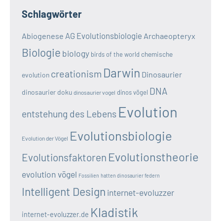
Schlagwörter
AG Evolutionsbiologie
Abiogenese
Archaeopteryx
Biologie
biology
chemische
birds of the world
Darwin
creationism
Dinosaurier
evolution
DNA
dinosaurier doku
dinos vögel
dinosaurier vogel
Evolution
entstehung des Lebens
Evolutionsbiologie
Evolution der Vögel
Evolutionstheorie
Evolutionsfaktoren
evolution vögel
Fossilien
hatten dinosaurier federn
Intelligent Design
internet-evoluzzer
Kladistik
internet-evoluzzer.de