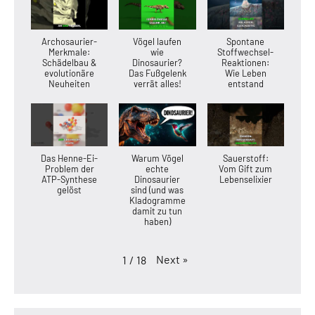
Archosaurier-
Vögel laufen
Spontane
Merkmale:
wie
Stoffwechsel-
Schädelbau &
Dinosaurier?
Reaktionen:
evolutionäre
Das Fußgelenk
Wie Leben
Neuheiten
verrät alles!
entstand
Das Henne-Ei-
Warum Vögel
Sauerstoff:
Problem der
echte
Vom Gift zum
ATP-Synthese
Dinosaurier
Lebenselixier
gelöst
sind (und was
Kladogramme
damit zu tun
haben)
Next
»
1
/
18