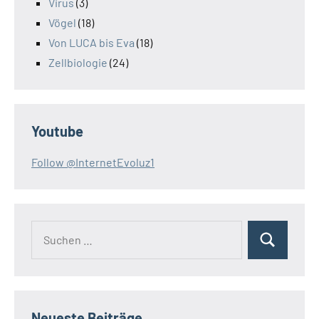
Virus
(3)
Vögel
(18)
Von LUCA bis Eva
(18)
Zellbiologie
(24)
Youtube
Follow @InternetEvoluz1
Suchen
Suchen
nach:
Neueste Beiträge