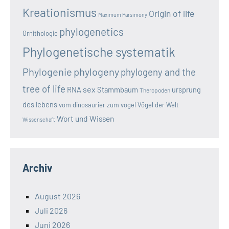
Kreationismus
Origin of life
Maximum Parsimony
phylogenetics
Ornithologie
Phylogenetische systematik
Phylogenie
phylogeny
phylogeny and the
tree of life
sex
RNA
Stammbaum
ursprung
Theropoden
des lebens
vom dinosaurier zum vogel
Vögel der Welt
Wort und Wissen
Wissenschaft
Archiv
August 2026
Juli 2026
Juni 2026