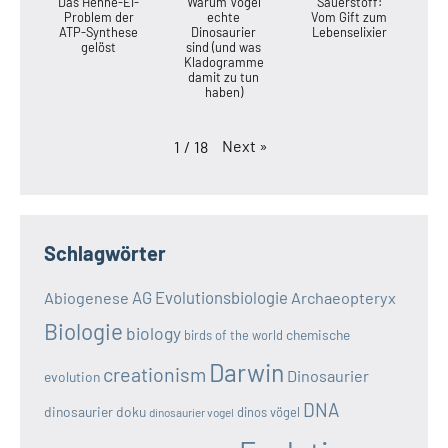
Das Henne-Ei-
Warum Vögel
Sauerstoff:
Problem der
echte
Vom Gift zum
ATP-Synthese
Dinosaurier
Lebenselixier
gelöst
sind (und was
Kladogramme
damit zu tun
haben)
Next
»
1
/
18
Schlagwörter
AG Evolutionsbiologie
Abiogenese
Archaeopteryx
Biologie
biology
chemische
birds of the world
Darwin
creationism
Dinosaurier
evolution
DNA
dinosaurier doku
dinos vögel
dinosaurier vogel