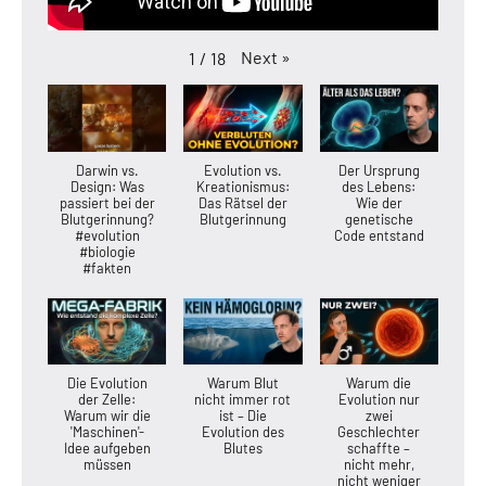
Next
»
1
/
18
Darwin vs.
Evolution vs.
Der Ursprung
Design: Was
Kreationismus:
des Lebens:
passiert bei der
Das Rätsel der
Wie der
Blutgerinnung?
Blutgerinnung
genetische
#evolution
Code entstand
#biologie
#fakten
Die Evolution
Warum Blut
Warum die
der Zelle:
nicht immer rot
Evolution nur
Warum wir die
ist – Die
zwei
'Maschinen'-
Evolution des
Geschlechter
Idee aufgeben
Blutes
schaffte –
müssen
nicht mehr,
nicht weniger