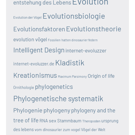
Evolution
entstehung des Lebens
Evolutionsbiologie
Evolution der Vögel
Evolutionstheorie
Evolutionsfaktoren
evolution vögel
Fossilien
hatten dinosaurier federn
Intelligent Design
internet-evoluzzer
Kladistik
internet-evoluzzer.de
Kreationismus
Origin of life
Maximum Parsimony
phylogenetics
Ornithologie
Phylogenetische systematik
Phylogenie
phylogeny
phylogeny and the
tree of life
sex
RNA
Stammbaum
ursprung
Theropoden
des lebens
vom dinosaurier zum vogel
Vögel der Welt