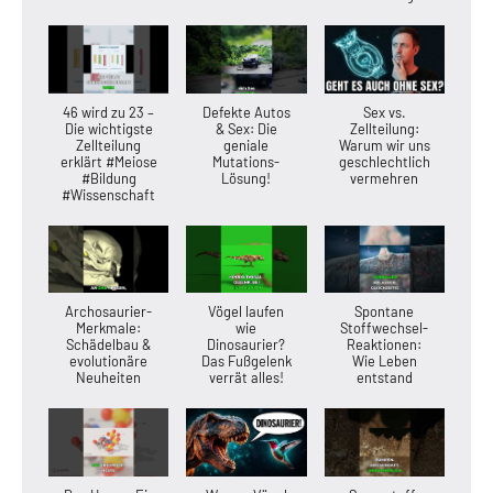
46 wird zu 23 –
Defekte Autos
Sex vs.
Die wichtigste
& Sex: Die
Zellteilung:
Zellteilung
geniale
Warum wir uns
erklärt #Meiose
Mutations-
geschlechtlich
#Bildung
Lösung!
vermehren
#Wissenschaft
Archosaurier-
Vögel laufen
Spontane
Merkmale:
wie
Stoffwechsel-
Schädelbau &
Dinosaurier?
Reaktionen:
evolutionäre
Das Fußgelenk
Wie Leben
Neuheiten
verrät alles!
entstand