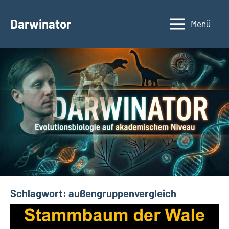
Zum
Inhalt
Darwinator
Menü
Evolutionsbiologie
springen
Schlagwort:
außengruppenvergleich