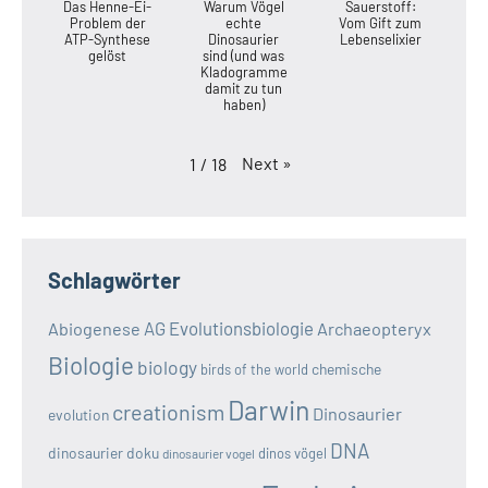
Das Henne-Ei-
Warum Vögel
Sauerstoff:
Problem der
echte
Vom Gift zum
ATP-Synthese
Dinosaurier
Lebenselixier
gelöst
sind (und was
Kladogramme
damit zu tun
haben)
Next
»
1
/
18
Schlagwörter
AG Evolutionsbiologie
Abiogenese
Archaeopteryx
Biologie
biology
chemische
birds of the world
Darwin
creationism
Dinosaurier
evolution
DNA
dinosaurier doku
dinos vögel
dinosaurier vogel