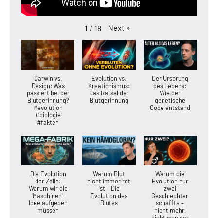
Next
»
1
/
18
Darwin vs.
Evolution vs.
Der Ursprung
Design: Was
Kreationismus:
des Lebens:
passiert bei der
Das Rätsel der
Wie der
Blutgerinnung?
Blutgerinnung
genetische
#evolution
Code entstand
#biologie
#fakten
Die Evolution
Warum Blut
Warum die
der Zelle:
nicht immer rot
Evolution nur
Warum wir die
ist – Die
zwei
'Maschinen'-
Evolution des
Geschlechter
Idee aufgeben
Blutes
schaffte –
müssen
nicht mehr,
nicht weniger