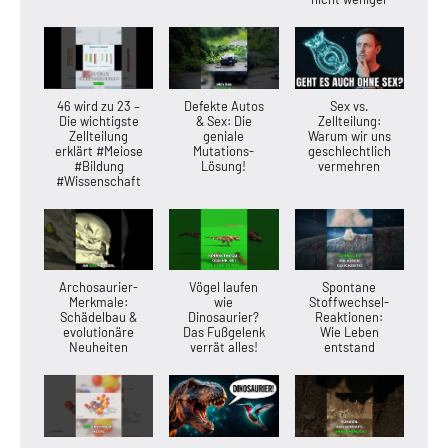
46 wird zu 23 –
Defekte Autos
Sex vs.
Die wichtigste
& Sex: Die
Zellteilung:
Zellteilung
geniale
Warum wir uns
erklärt #Meiose
Mutations-
geschlechtlich
#Bildung
Lösung!
vermehren
#Wissenschaft
Archosaurier-
Vögel laufen
Spontane
Merkmale:
wie
Stoffwechsel-
Schädelbau &
Dinosaurier?
Reaktionen:
evolutionäre
Das Fußgelenk
Wie Leben
Neuheiten
verrät alles!
entstand