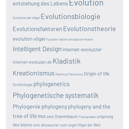
Evolution
entstehung des Lebens
Evolutionsbiologie
Evolution der Vögel
Evolutionstheorie
Evolutionsfaktoren
evolution vögel
Fossilien
hatten dinosaurier federn
Intelligent Design
internet-evoluzzer
Kladistik
internet-evoluzzer.de
Kreationismus
Origin of life
Maximum Parsimony
phylogenetics
Ornithologie
Phylogenetische systematik
Phylogenie
phylogeny
phylogeny and the
tree of life
sex
RNA
Stammbaum
ursprung
Theropoden
des lebens
vom dinosaurier zum vogel
Vögel der Welt