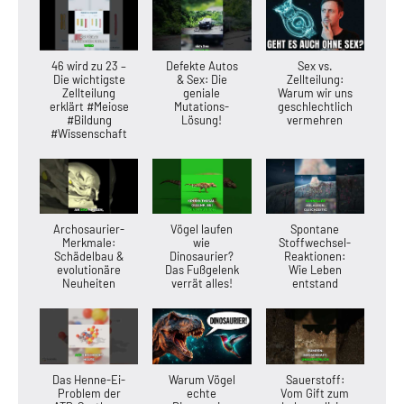
46 wird zu 23 –
Defekte Autos
Sex vs.
Die wichtigste
& Sex: Die
Zellteilung:
Zellteilung
geniale
Warum wir uns
erklärt #Meiose
Mutations-
geschlechtlich
#Bildung
Lösung!
vermehren
#Wissenschaft
Archosaurier-
Vögel laufen
Spontane
Merkmale:
wie
Stoffwechsel-
Schädelbau &
Dinosaurier?
Reaktionen:
evolutionäre
Das Fußgelenk
Wie Leben
Neuheiten
verrät alles!
entstand
Das Henne-Ei-
Warum Vögel
Sauerstoff:
Problem der
echte
Vom Gift zum