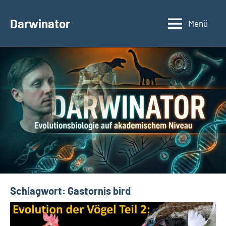
Zum
Inhalt
Darwinator
Menü
Evolutionsbiologie
springen
Schlagwort:
Gastornis bird