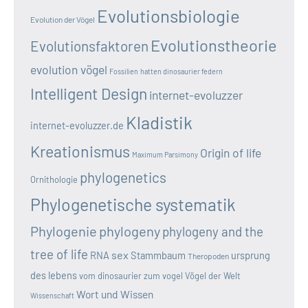
Evolutionsbiologie
Evolution der Vögel
Evolutionstheorie
Evolutionsfaktoren
evolution vögel
Fossilien
hatten dinosaurier federn
Intelligent Design
internet-evoluzzer
Kladistik
internet-evoluzzer.de
Kreationismus
Origin of life
Maximum Parsimony
phylogenetics
Ornithologie
Phylogenetische systematik
Phylogenie
phylogeny
phylogeny and the
tree of life
sex
RNA
Stammbaum
ursprung
Theropoden
des lebens
vom dinosaurier zum vogel
Vögel der Welt
Wort und Wissen
Wissenschaft