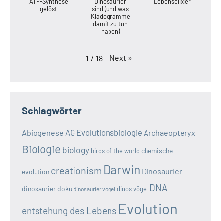
ATP-Synthese
Dinosaurier
Lebenselixier
gelöst
sind (und was
Kladogramme
damit zu tun
haben)
Next
»
1
/
18
Schlagwörter
AG Evolutionsbiologie
Abiogenese
Archaeopteryx
Biologie
biology
chemische
birds of the world
Darwin
creationism
Dinosaurier
evolution
DNA
dinosaurier doku
dinos vögel
dinosaurier vogel
Evolution
entstehung des Lebens