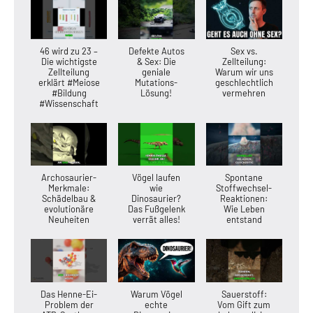
46 wird zu 23 –
Defekte Autos
Sex vs.
Die wichtigste
& Sex: Die
Zellteilung:
Zellteilung
geniale
Warum wir uns
erklärt #Meiose
Mutations-
geschlechtlich
#Bildung
Lösung!
vermehren
#Wissenschaft
Archosaurier-
Vögel laufen
Spontane
Merkmale:
wie
Stoffwechsel-
Schädelbau &
Dinosaurier?
Reaktionen:
evolutionäre
Das Fußgelenk
Wie Leben
Neuheiten
verrät alles!
entstand
Das Henne-Ei-
Warum Vögel
Sauerstoff:
Problem der
echte
Vom Gift zum