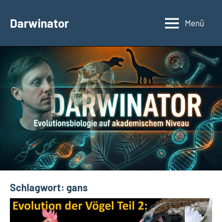
Zum
Inhalt
Darwinator
Menü
Evolutionsbiologie
springen
Schlagwort:
gans