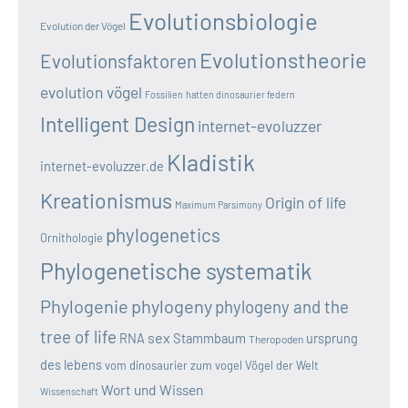
Evolutionsbiologie
Evolution der Vögel
Evolutionstheorie
Evolutionsfaktoren
evolution vögel
Fossilien
hatten dinosaurier federn
Intelligent Design
internet-evoluzzer
Kladistik
internet-evoluzzer.de
Kreationismus
Origin of life
Maximum Parsimony
phylogenetics
Ornithologie
Phylogenetische systematik
Phylogenie
phylogeny
phylogeny and the
tree of life
sex
RNA
Stammbaum
ursprung
Theropoden
des lebens
vom dinosaurier zum vogel
Vögel der Welt
Wort und Wissen
Wissenschaft