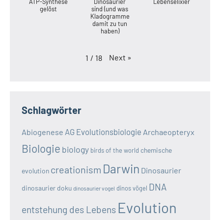
ATP-Synthese
Dinosaurier
Lebenselixier
gelöst
sind (und was
Kladogramme
damit zu tun
haben)
Next
»
1
/
18
Schlagwörter
AG Evolutionsbiologie
Abiogenese
Archaeopteryx
Biologie
biology
chemische
birds of the world
Darwin
creationism
Dinosaurier
evolution
DNA
dinosaurier doku
dinos vögel
dinosaurier vogel
Evolution
entstehung des Lebens