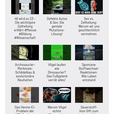
46 wird zu 23 –
Defekte Autos
Sex vs.
Die wichtigste
& Sex: Die
Zellteilung:
Zellteilung
geniale
Warum wir uns
erklärt #Meiose
Mutations-
geschlechtlich
#Bildung
Lösung!
vermehren
#Wissenschaft
Archosaurier-
Vögel laufen
Spontane
Merkmale:
wie
Stoffwechsel-
Schädelbau &
Dinosaurier?
Reaktionen:
evolutionäre
Das Fußgelenk
Wie Leben
Neuheiten
verrät alles!
entstand
Das Henne-Ei-
Warum Vögel
Sauerstoff:
Problem der
echte
Vom Gift zum