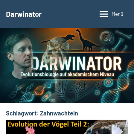
Zum
Inhalt
Darwinator
Menü
Evolutionsbiologie
springen
Schlagwort:
Zahnwachteln