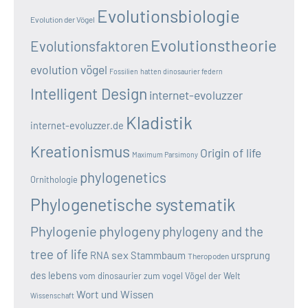
Evolutionsbiologie
Evolution der Vögel
Evolutionstheorie
Evolutionsfaktoren
evolution vögel
Fossilien
hatten dinosaurier federn
Intelligent Design
internet-evoluzzer
Kladistik
internet-evoluzzer.de
Kreationismus
Origin of life
Maximum Parsimony
phylogenetics
Ornithologie
Phylogenetische systematik
Phylogenie
phylogeny
phylogeny and the
tree of life
sex
RNA
Stammbaum
ursprung
Theropoden
des lebens
vom dinosaurier zum vogel
Vögel der Welt
Wort und Wissen
Wissenschaft