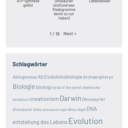
ATP-Synthese
Dinosaurier
Lebenselixier
gelöst
sind (und was
Kladogramme
damit zu tun
haben)
Next
»
1
/
18
Schlagwörter
AG Evolutionsbiologie
Abiogenese
Archaeopteryx
Biologie
biology
chemische
birds of the world
Darwin
creationism
Dinosaurier
evolution
DNA
dinosaurier doku
dinos vögel
dinosaurier vogel
Evolution
entstehung des Lebens