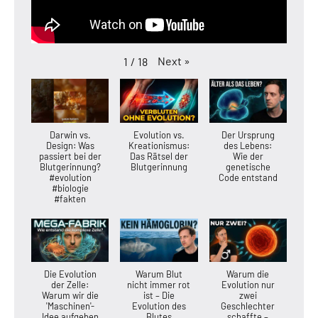
Next
»
1
/
18
Darwin vs.
Evolution vs.
Der Ursprung
Design: Was
Kreationismus:
des Lebens:
passiert bei der
Das Rätsel der
Wie der
Blutgerinnung?
Blutgerinnung
genetische
#evolution
Code entstand
#biologie
#fakten
Die Evolution
Warum Blut
Warum die
der Zelle:
nicht immer rot
Evolution nur
Warum wir die
ist – Die
zwei
'Maschinen'-
Evolution des
Geschlechter
Idee aufgeben
Blutes
schaffte –