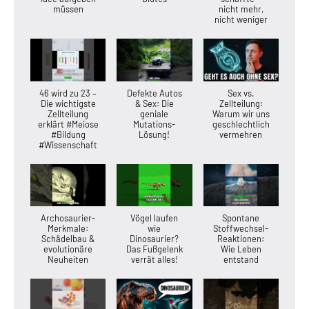
müssen
nicht mehr,
nicht weniger
46 wird zu 23 –
Defekte Autos
Sex vs.
Die wichtigste
& Sex: Die
Zellteilung:
Zellteilung
geniale
Warum wir uns
erklärt #Meiose
Mutations-
geschlechtlich
#Bildung
Lösung!
vermehren
#Wissenschaft
Archosaurier-
Vögel laufen
Spontane
Merkmale:
wie
Stoffwechsel-
Schädelbau &
Dinosaurier?
Reaktionen:
evolutionäre
Das Fußgelenk
Wie Leben
Neuheiten
verrät alles!
entstand