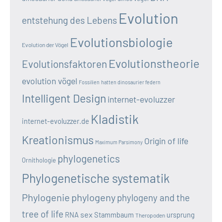
Evolution
entstehung des Lebens
Evolutionsbiologie
Evolution der Vögel
Evolutionstheorie
Evolutionsfaktoren
evolution vögel
Fossilien
hatten dinosaurier federn
Intelligent Design
internet-evoluzzer
Kladistik
internet-evoluzzer.de
Kreationismus
Origin of life
Maximum Parsimony
phylogenetics
Ornithologie
Phylogenetische systematik
Phylogenie
phylogeny
phylogeny and the
tree of life
sex
RNA
Stammbaum
ursprung
Theropoden