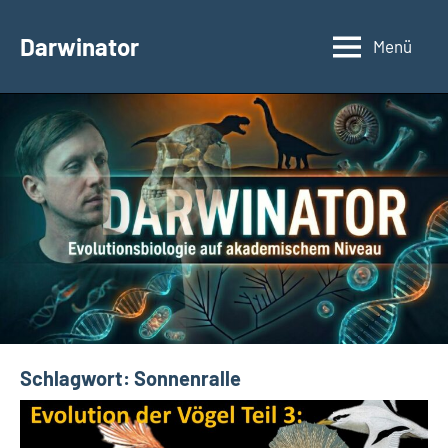
Zum
Inhalt
Darwinator
Menü
Evolutionsbiologie
springen
Schlagwort:
Sonnenralle