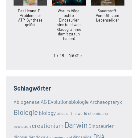
Das Henne-Ei-
Warum Vögel
Sauerstoff:
Problem der
echte
Vom Gift zum
ATP-Synthese
Dinosaurier
Lebenselixier
gelöst
sind (und was
Kladogramme
damit zu tun
haben)
Next
»
1
/
18
Schlagwörter
AG Evolutionsbiologie
Abiogenese
Archaeopteryx
Biologie
biology
chemische
birds of the world
Darwin
creationism
Dinosaurier
evolution
DNA
dinosaurier doku
dinos vögel
dinosaurier vogel