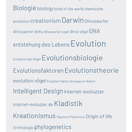
Biologie
biology
chemische
birds of the world
Darwin
creationism
Dinosaurier
evolution
DNA
dinosaurier doku
dinos vögel
dinosaurier vogel
Evolution
entstehung des Lebens
Evolutionsbiologie
Evolution der Vögel
Evolutionstheorie
Evolutionsfaktoren
evolution vögel
Fossilien
hatten dinosaurier federn
Intelligent Design
internet-evoluzzer
Kladistik
internet-evoluzzer.de
Kreationismus
Origin of life
Maximum Parsimony
phylogenetics
Ornithologie