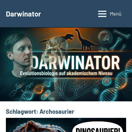
Zum
Inhalt
Darwinator
Menü
Evolutionsbiologie
springen
Schlagwort:
Archosaurier