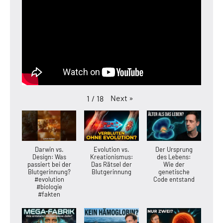
Next
»
1
/
18
Darwin vs.
Evolution vs.
Der Ursprung
Design: Was
Kreationismus:
des Lebens:
passiert bei der
Das Rätsel der
Wie der
Blutgerinnung?
Blutgerinnung
genetische
#evolution
Code entstand
#biologie
#fakten