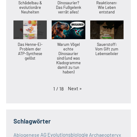
Schädelbau &
Dinosaurier?
Reaktionen:
evolutionäre
Das Fußgelenk
Wie Leben
Neuheiten
verrät alles!
entstand
Das Henne-Ei-
Warum Vögel
Sauerstoff:
Problem der
echte
Vom Gift zum
ATP-Synthese
Dinosaurier
Lebenselixier
gelöst
sind (und was
Kladogramme
damit zu tun
haben)
Next
»
1
/
18
Schlagwörter
AG Evolutionsbiologie
Abiogenese
Archaeopteryx