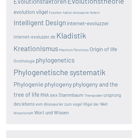
Evolutionstheorie
Evolutionsfaktoren
evolution vögel
Fossilien
hatten dinosaurier federn
Intelligent Design
internet-evoluzzer
Kladistik
internet-evoluzzer.de
Kreationismus
Origin of life
Maximum Parsimony
phylogenetics
Ornithologie
Phylogenetische systematik
Phylogenie
phylogeny
phylogeny and the
tree of life
sex
RNA
Stammbaum
ursprung
Theropoden
des lebens
vom dinosaurier zum vogel
Vögel der Welt
Wort und Wissen
Wissenschaft