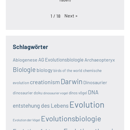
Next
»
1
/
18
Schlagwörter
AG Evolutionsbiologie
Abiogenese
Archaeopteryx
Biologie
biology
chemische
birds of the world
Darwin
creationism
Dinosaurier
evolution
DNA
dinosaurier doku
dinos vögel
dinosaurier vogel
Evolution
entstehung des Lebens
Evolutionsbiologie
Evolution der Vögel