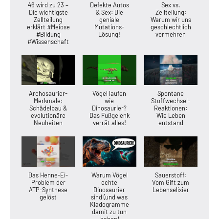
46 wird zu 23 –
Defekte Autos
Sex vs.
Die wichtigste
& Sex: Die
Zellteilung:
Zellteilung
geniale
Warum wir uns
erklärt #Meiose
Mutations-
geschlechtlich
#Bildung
Lösung!
vermehren
#Wissenschaft
Archosaurier-
Vögel laufen
Spontane
Merkmale:
wie
Stoffwechsel-
Schädelbau &
Dinosaurier?
Reaktionen:
evolutionäre
Das Fußgelenk
Wie Leben
Neuheiten
verrät alles!
entstand
Das Henne-Ei-
Warum Vögel
Sauerstoff:
Problem der
echte
Vom Gift zum
ATP-Synthese
Dinosaurier
Lebenselixier
gelöst
sind (und was
Kladogramme
damit zu tun
haben)