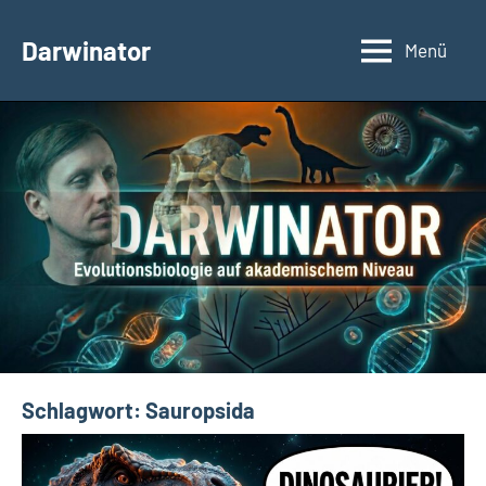
Zum
Inhalt
Darwinator
Menü
Evolutionsbiologie
springen
Schlagwort:
Sauropsida