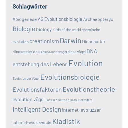
Schlagwörter
AG Evolutionsbiologie
Abiogenese
Archaeopteryx
Biologie
biology
chemische
birds of the world
Darwin
creationism
Dinosaurier
evolution
DNA
dinosaurier doku
dinos vögel
dinosaurier vogel
Evolution
entstehung des Lebens
Evolutionsbiologie
Evolution der Vögel
Evolutionstheorie
Evolutionsfaktoren
evolution vögel
Fossilien
hatten dinosaurier federn
Intelligent Design
internet-evoluzzer
Kladistik
internet-evoluzzer.de