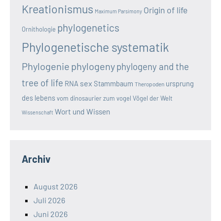
Kreationismus
Origin of life
Maximum Parsimony
phylogenetics
Ornithologie
Phylogenetische systematik
Phylogenie
phylogeny
phylogeny and the
tree of life
sex
RNA
Stammbaum
ursprung
Theropoden
des lebens
vom dinosaurier zum vogel
Vögel der Welt
Wort und Wissen
Wissenschaft
Archiv
August 2026
Juli 2026
Juni 2026