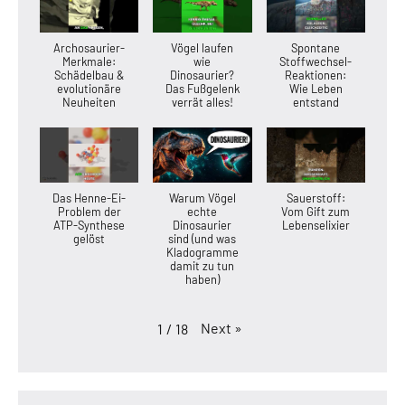
Archosaurier-
Vögel laufen
Spontane
Merkmale:
wie
Stoffwechsel-
Schädelbau &
Dinosaurier?
Reaktionen:
evolutionäre
Das Fußgelenk
Wie Leben
Neuheiten
verrät alles!
entstand
Das Henne-Ei-
Warum Vögel
Sauerstoff:
Problem der
echte
Vom Gift zum
ATP-Synthese
Dinosaurier
Lebenselixier
gelöst
sind (und was
Kladogramme
damit zu tun
haben)
Next
»
1
/
18