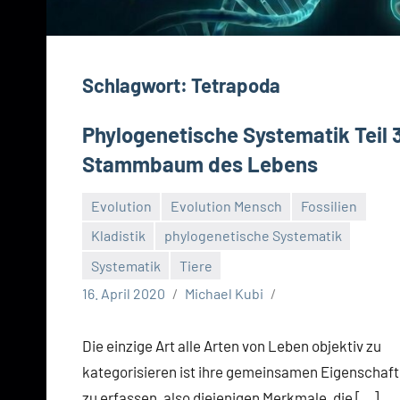
Schlagwort:
Tetrapoda
Phylogenetische Systematik Teil 
Stammbaum des Lebens
Evolution
Evolution Mensch
Fossilien
Kladistik
phylogenetische Systematik
Systematik
Tiere
16. April 2020
Michael Kubi
Die einzige Art alle Arten von Leben objektiv zu
kategorisieren ist ihre gemeinsamen Eigenschaf
zu erfassen, also diejenigen Merkmale, die […]