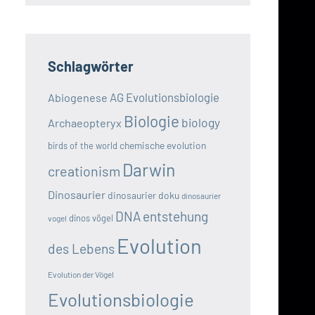
Schlagwörter
AG Evolutionsbiologie
Abiogenese
Biologie
biology
Archaeopteryx
chemische evolution
birds of the world
Darwin
creationism
Dinosaurier
dinosaurier doku
dinosaurier
DNA
entstehung
dinos vögel
vogel
Evolution
des Lebens
Evolution der Vögel
Evolutionsbiologie