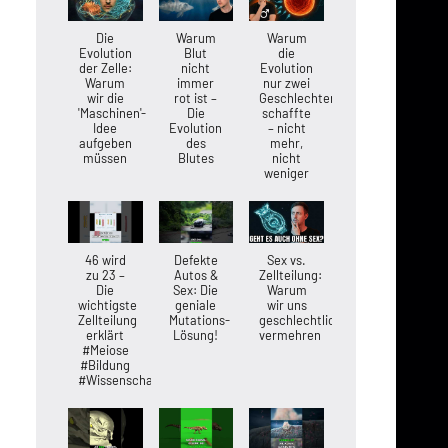
Die
Warum
Warum
Evolution
Blut
die
der Zelle:
nicht
Evolution
Warum
immer
nur zwei
wir die
rot ist –
Geschlechter
'Maschinen'-
Die
schaffte
Idee
Evolution
– nicht
aufgeben
des
mehr,
müssen
Blutes
nicht
weniger
46 wird
Defekte
Sex vs.
zu 23 –
Autos &
Zellteilung:
Die
Sex: Die
Warum
wichtigste
geniale
wir uns
Zellteilung
Mutations-
geschlechtlich
erklärt
Lösung!
vermehren
#Meiose
#Bildung
#Wissenschaft