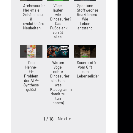
Archosaurier-
Vögel
Spontane
Merkmale:
laufen
Stoffwechsel-
Schädelbau
wie
Reaktionen:
&
Dinosaurier?
Wie
evolutionäre
Das
Leben
Neuheiten
Fußgelenk
entstand
verrät
alles!
Das
Warum
Sauerstoff:
Henne-
Vögel
Vom Gift
Ei-
echte
zum
Problem
Dinosaurier
Lebenselixier
der ATP-
sind (und
Synthese
was
gelöst
Kladogramme
damit zu
tun
haben)
Next
»
1
/
18