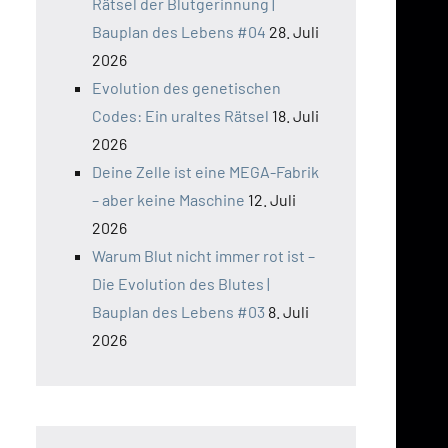
Rätsel der Blutgerinnung |
Bauplan des Lebens #04
28. Juli
2026
Evolution des genetischen
Codes: Ein uraltes Rätsel
18. Juli
2026
Deine Zelle ist eine MEGA-Fabrik
– aber keine Maschine
12. Juli
2026
Warum Blut nicht immer rot ist –
Die Evolution des Blutes |
Bauplan des Lebens #03
8. Juli
2026