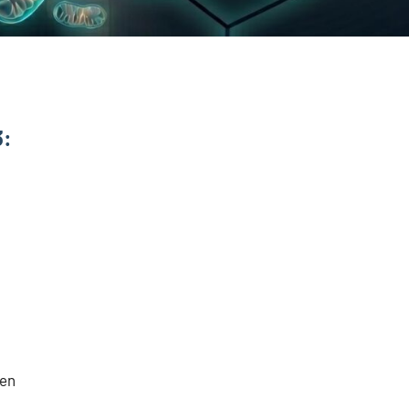
3:
ten