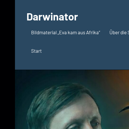
Zum
Inhalt
Darwinator
springen
Evolutionsbiologie
Bildmaterial „Eva kam aus Afrika“
Über die 
Start