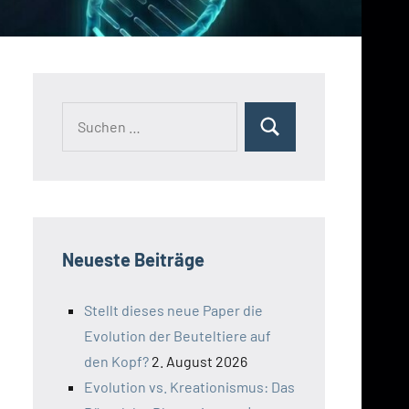
Suchen
Suchen
nach:
Neueste Beiträge
Stellt dieses neue Paper die
Evolution der Beuteltiere auf
den Kopf?
2. August 2026
Evolution vs. Kreationismus: Das