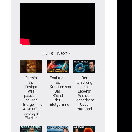
Next
»
1
/
18
Darwin
Evolution
Der
vs.
vs.
Ursprung
Design:
Kreationismus:
des
Was
Das
Lebens:
passiert
Rätsel
Wie der
bei der
der
genetische
Blutgerinnung?
Blutgerinnung
Code
#evolution
entstand
#biologie
#fakten