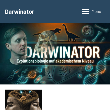
Zum
Inhalt
Darwinator
Menü
Evolutionsbiologie
springen