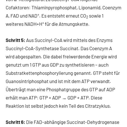
Cofaktoren: Thiaminpyrophosphat, Liponamid, Coenzym
+
A, FAD und NAD
. Es entsteht erneut CO
sowie 1
2
+
weiteres NADH+H
für die Atmungskette.
Schritt 5:
Aus Succinyl-CoA wird mittels des Enzyms
Succinyl-CoA-Synthetase Succinat. Das Coenzym A
wird abgespalten. Die dabei freiwerdende Energie wird
genutzt um 1 GTP aus GDP zu synthetisieren – auch
Substratkettenphosphorylierung genannt. GTP steht für
Guanosintriphosphat und ist mit dem ATP verwandt.
Überträgt man eine Phosphatgruppe des GTP auf ADP
erhält man ATP: GTP + ADP → GDP + ATP. Diese
Reaktion ist selbst jedoch kein Teil des Citratzyklus.
Schritt 6:
Die FAD-abhängige Succinat-Dehydrogenase