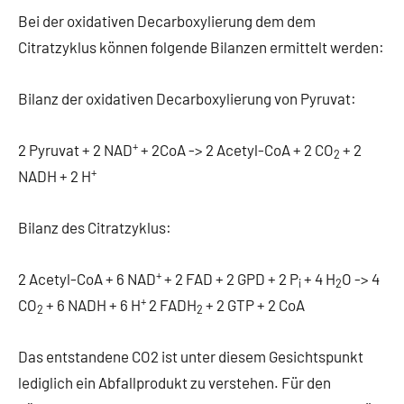
Bei der oxidativen Decarboxylierung dem dem
Citratzyklus können folgende Bilanzen ermittelt werden:
Bilanz der oxidativen Decarboxylierung von Pyruvat:
+
2 Pyruvat + 2 NAD
+ 2CoA -> 2 Acetyl-CoA + 2 CO
+ 2
2
+
NADH + 2 H
Bilanz des Citratzyklus:
+
2 Acetyl-CoA + 6 NAD
+ 2 FAD + 2 GPD + 2 P
+ 4 H
O -> 4
i
2
+
CO
+ 6 NADH + 6 H
2 FADH
+ 2 GTP + 2 CoA
2
2
Das entstandene CO2 ist unter diesem Gesichtspunkt
lediglich ein Abfallprodukt zu verstehen. Für den