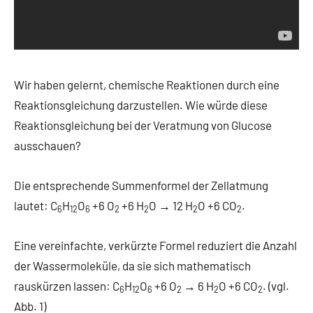
Wir haben gelernt, chemische Reaktionen durch eine
Reaktionsgleichung darzustellen. Wie würde diese
Reaktionsgleichung bei der Veratmung von Glucose
ausschauen?
Die entsprechende Summenformel der Zellatmung
lautet: C
H
O
+6 O
+6 H
O → 12 H
O +6 CO
.
6
12
6
2
2
2
2
Eine vereinfachte, verkürzte Formel reduziert die Anzahl
der Wassermoleküle, da sie sich mathematisch
rauskürzen lassen: C
H
O
+6 O
→ 6 H
O +6 CO
. (vgl.
6
12
6
2
2
2
Abb. 1)