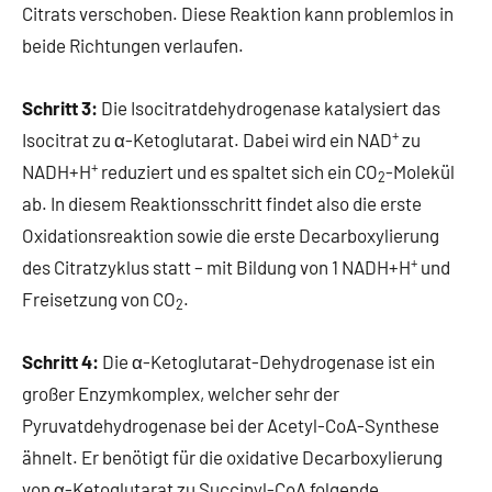
Citrats verschoben. Diese Reaktion kann problemlos in
beide Richtungen verlaufen.
Schritt 3:
Die Isocitratdehydrogenase katalysiert das
+
Isocitrat zu α-Ketoglutarat. Dabei wird ein NAD
zu
+
NADH+H
reduziert und es spaltet sich ein CO
-Molekül
2
ab. In diesem Reaktionsschritt findet also die erste
Oxidationsreaktion sowie die erste Decarboxylierung
+
des Citratzyklus statt – mit Bildung von 1 NADH+H
und
Freisetzung von CO
.
2
Schritt 4:
Die α-Ketoglutarat-Dehydrogenase ist ein
großer Enzymkomplex, welcher sehr der
Pyruvatdehydrogenase bei der Acetyl-CoA-Synthese
ähnelt. Er benötigt für die oxidative Decarboxylierung
von α-Ketoglutarat zu Succinyl-CoA folgende