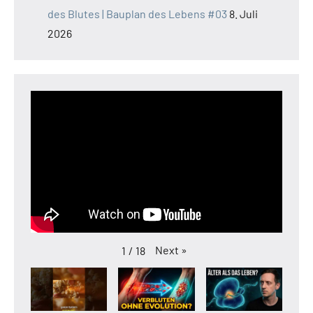
des Blutes | Bauplan des Lebens #03
8. Juli
2026
Next
»
1
/
18