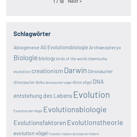
Next
»
1
/
18
Schlagwörter
AG Evolutionsbiologie
Abiogenese
Archaeopteryx
Biologie
biology
chemische
birds of the world
Darwin
creationism
Dinosaurier
evolution
DNA
dinosaurier doku
dinos vögel
dinosaurier vogel
Evolution
entstehung des Lebens
Evolutionsbiologie
Evolution der Vögel
Evolutionstheorie
Evolutionsfaktoren
evolution vögel
Fossilien
hatten dinosaurier federn