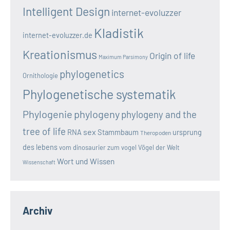
Intelligent Design
internet-evoluzzer
Kladistik
internet-evoluzzer.de
Kreationismus
Origin of life
Maximum Parsimony
phylogenetics
Ornithologie
Phylogenetische systematik
Phylogenie
phylogeny
phylogeny and the
tree of life
sex
RNA
Stammbaum
ursprung
Theropoden
des lebens
vom dinosaurier zum vogel
Vögel der Welt
Wort und Wissen
Wissenschaft
Archiv