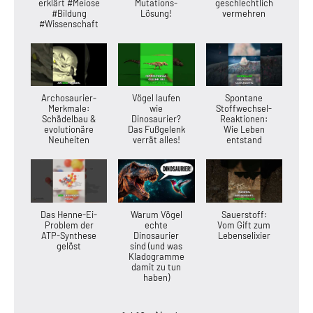
erklärt #Meiose
Mutations-
geschlechtlich
#Bildung
Lösung!
vermehren
#Wissenschaft
Archosaurier-
Vögel laufen
Spontane
Merkmale:
wie
Stoffwechsel-
Schädelbau &
Dinosaurier?
Reaktionen:
evolutionäre
Das Fußgelenk
Wie Leben
Neuheiten
verrät alles!
entstand
Das Henne-Ei-
Warum Vögel
Sauerstoff:
Problem der
echte
Vom Gift zum
ATP-Synthese
Dinosaurier
Lebenselixier
gelöst
sind (und was
Kladogramme
damit zu tun
haben)