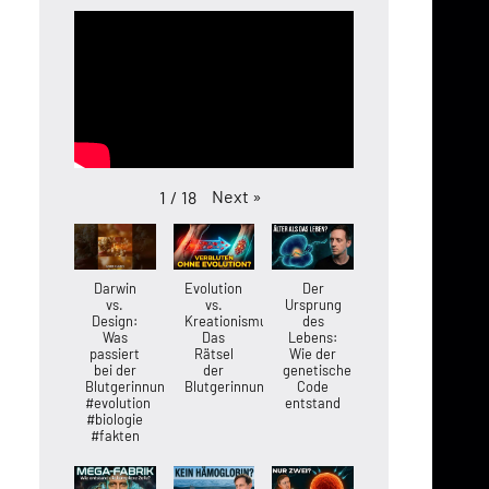
Next
»
1
/
18
Darwin
Evolution
Der
vs.
vs.
Ursprung
Design:
Kreationismus:
des
Was
Das
Lebens:
passiert
Rätsel
Wie der
bei der
der
genetische
Blutgerinnung?
Blutgerinnung
Code
#evolution
entstand
#biologie
#fakten