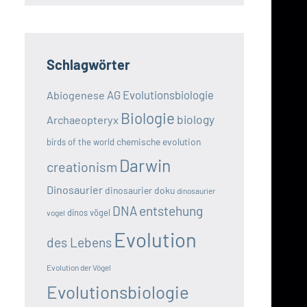
Schlagwörter
AG Evolutionsbiologie
Abiogenese
Biologie
biology
Archaeopteryx
chemische evolution
birds of the world
Darwin
creationism
Dinosaurier
dinosaurier doku
dinosaurier
DNA
entstehung
dinos vögel
vogel
Evolution
des Lebens
Evolution der Vögel
Evolutionsbiologie