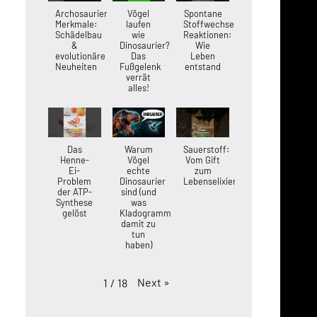
Archosaurier-
Vögel
Spontane
Merkmale:
laufen
Stoffwechsel-
Schädelbau
wie
Reaktionen:
&
Dinosaurier?
Wie
evolutionäre
Das
Leben
Neuheiten
Fußgelenk
entstand
verrät
alles!
Das
Warum
Sauerstoff:
Henne-
Vögel
Vom Gift
Ei-
echte
zum
Problem
Dinosaurier
Lebenselixier
der ATP-
sind (und
Synthese
was
gelöst
Kladogramme
damit zu
tun
haben)
Next
»
1
/
18