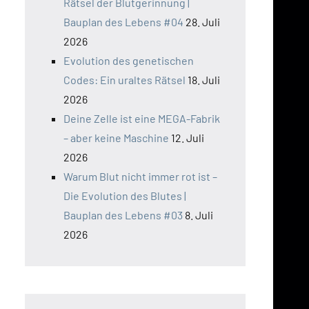
Rätsel der Blutgerinnung |
Bauplan des Lebens #04
28. Juli
2026
Evolution des genetischen
Codes: Ein uraltes Rätsel
18. Juli
2026
Deine Zelle ist eine MEGA-Fabrik
– aber keine Maschine
12. Juli
2026
Warum Blut nicht immer rot ist –
Die Evolution des Blutes |
Bauplan des Lebens #03
8. Juli
2026