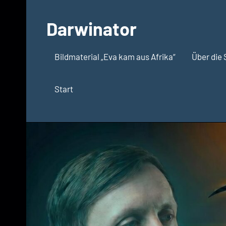
Zum
Inhalt
Darwinator
springen
Evolutionsbiologie
Bildmaterial „Eva kam aus Afrika“
Über die 
Start