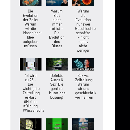
Die
Warum
Warum
Evolution
Blut
die
der Zelle:
nicht
Evolution
Warum
immer
nur zwei
wir die
rot ist –
Geschlechter
'Maschinen'-
Die
schaffte
Idee
Evolution
– nicht
aufgeben
des
mehr,
müssen
Blutes
nicht
weniger
46 wird
Defekte
Sex vs.
zu 23 –
Autos &
Zellteilung:
Die
Sex: Die
Warum
wichtigste
geniale
wir uns
Zellteilung
Mutations-
geschlechtlich
erklärt
Lösung!
vermehren
#Meiose
#Bildung
#Wissenschaft