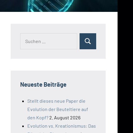
Suchen
Suchen
nach:
Neueste Beiträge
Stellt dieses neue Paper die
Evolution der Beuteltiere auf
den Kopf?
2. August 2026
Evolution vs. Kreationismus: Das