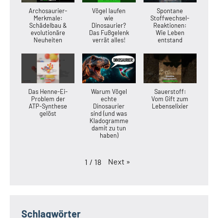
Archosaurier-
Vögel laufen
Spontane
Merkmale:
wie
Stoffwechsel-
Schädelbau &
Dinosaurier?
Reaktionen:
evolutionäre
Das Fußgelenk
Wie Leben
Neuheiten
verrät alles!
entstand
Das Henne-Ei-
Warum Vögel
Sauerstoff:
Problem der
echte
Vom Gift zum
ATP-Synthese
Dinosaurier
Lebenselixier
gelöst
sind (und was
Kladogramme
damit zu tun
haben)
Next
»
1
/
18
Schlagwörter