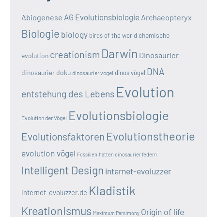
AG Evolutionsbiologie
Abiogenese
Archaeopteryx
Biologie
biology
chemische
birds of the world
Darwin
creationism
Dinosaurier
evolution
DNA
dinosaurier doku
dinos vögel
dinosaurier vogel
Evolution
entstehung des Lebens
Evolutionsbiologie
Evolution der Vögel
Evolutionstheorie
Evolutionsfaktoren
evolution vögel
Fossilien
hatten dinosaurier federn
Intelligent Design
internet-evoluzzer
Kladistik
internet-evoluzzer.de
Kreationismus
Origin of life
Maximum Parsimony