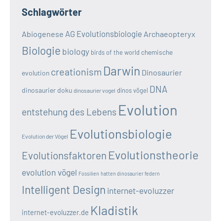
Schlagwörter
AG Evolutionsbiologie
Abiogenese
Archaeopteryx
Biologie
biology
chemische
birds of the world
Darwin
creationism
Dinosaurier
evolution
DNA
dinosaurier doku
dinos vögel
dinosaurier vogel
Evolution
entstehung des Lebens
Evolutionsbiologie
Evolution der Vögel
Evolutionstheorie
Evolutionsfaktoren
evolution vögel
Fossilien
hatten dinosaurier federn
Intelligent Design
internet-evoluzzer
Kladistik
internet-evoluzzer.de