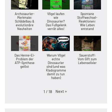
Archosaurier-
Vögel laufen
Spontane
Merkmale:
wie
Stoffwechsel-
Schädelbau &
Dinosaurier?
Reaktionen:
evolutionäre
Das Fußgelenk
Wie Leben
Neuheiten
verrät alles!
entstand
Das Henne-Ei-
Warum Vögel
Sauerstoff:
Problem der
echte
Vom Gift zum
ATP-Synthese
Dinosaurier
Lebenselixier
gelöst
sind (und was
Kladogramme
damit zu tun
haben)
Next
»
1
/
18