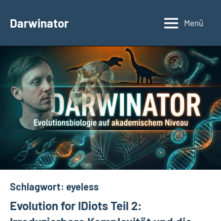
Zum
Inhalt
Darwinator
Menü
Evolutionsbiologie
springen
Schlagwort:
eyeless
Evolution for IDiots Teil 2: