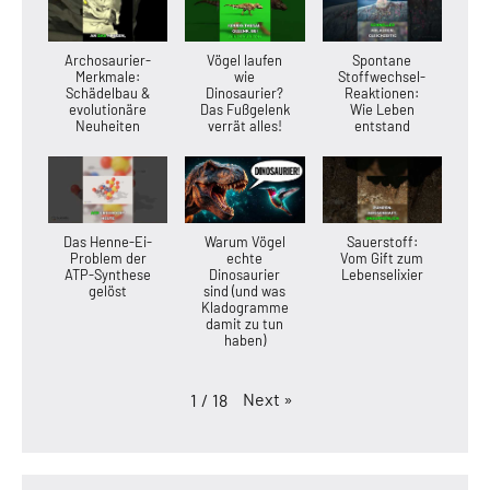
Archosaurier-
Vögel laufen
Spontane
Merkmale:
wie
Stoffwechsel-
Schädelbau &
Dinosaurier?
Reaktionen:
evolutionäre
Das Fußgelenk
Wie Leben
Neuheiten
verrät alles!
entstand
Das Henne-Ei-
Warum Vögel
Sauerstoff:
Problem der
echte
Vom Gift zum
ATP-Synthese
Dinosaurier
Lebenselixier
gelöst
sind (und was
Kladogramme
damit zu tun
haben)
Next
»
1
/
18