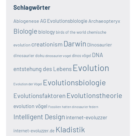
Schlagwörter
AG Evolutionsbiologie
Abiogenese
Archaeopteryx
Biologie
biology
chemische
birds of the world
Darwin
creationism
Dinosaurier
evolution
DNA
dinosaurier doku
dinos vögel
dinosaurier vogel
Evolution
entstehung des Lebens
Evolutionsbiologie
Evolution der Vögel
Evolutionstheorie
Evolutionsfaktoren
evolution vögel
Fossilien
hatten dinosaurier federn
Intelligent Design
internet-evoluzzer
Kladistik
internet-evoluzzer.de