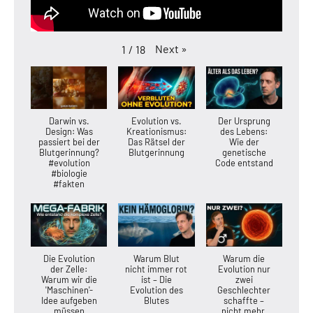
Next
»
1
/
18
Darwin vs.
Evolution vs.
Der Ursprung
Design: Was
Kreationismus:
des Lebens:
passiert bei der
Das Rätsel der
Wie der
Blutgerinnung?
Blutgerinnung
genetische
#evolution
Code entstand
#biologie
#fakten
Die Evolution
Warum Blut
Warum die
der Zelle:
nicht immer rot
Evolution nur
Warum wir die
ist – Die
zwei
'Maschinen'-
Evolution des
Geschlechter
Idee aufgeben
Blutes
schaffte –
müssen
nicht mehr,