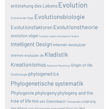
Evolution
entstehung des Lebens
Evolutionsbiologie
Evolution der Vögel
Evolutionstheorie
Evolutionsfaktoren
evolution vögel
Fossilien
hatten dinosaurier federn
Intelligent Design
internet-evoluzzer
Kladistik
internet-evoluzzer.de
Kreationismus
Origin of life
Maximum Parsimony
phylogenetics
Ornithologie
Phylogenetische systematik
Phylogenie
phylogeny
phylogeny and the
tree of life
sex
RNA
Stammbaum
ursprung
Theropoden
des lebens
vom dinosaurier zum vogel
Vögel der Welt