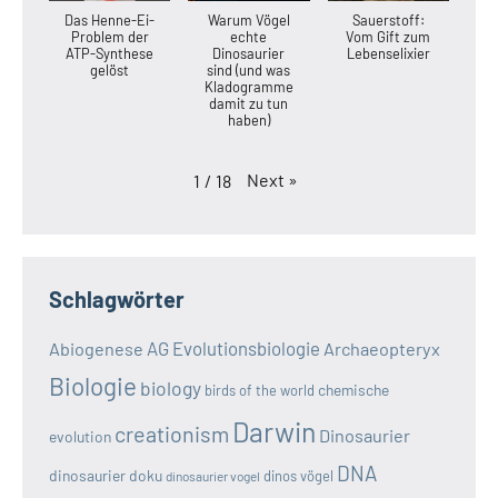
Das Henne-Ei-
Warum Vögel
Sauerstoff:
Problem der
echte
Vom Gift zum
ATP-Synthese
Dinosaurier
Lebenselixier
gelöst
sind (und was
Kladogramme
damit zu tun
haben)
Next
»
1
/
18
Schlagwörter
AG Evolutionsbiologie
Abiogenese
Archaeopteryx
Biologie
biology
chemische
birds of the world
Darwin
creationism
Dinosaurier
evolution
DNA
dinosaurier doku
dinos vögel
dinosaurier vogel