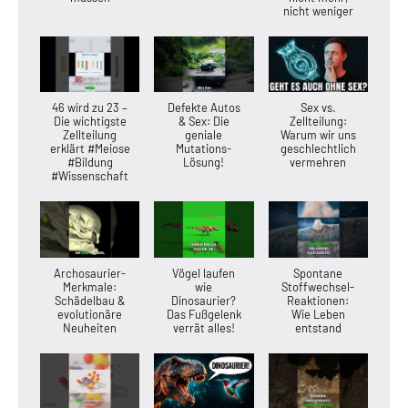
nicht weniger
46 wird zu 23 –
Defekte Autos
Sex vs.
Die wichtigste
& Sex: Die
Zellteilung:
Zellteilung
geniale
Warum wir uns
erklärt #Meiose
Mutations-
geschlechtlich
#Bildung
Lösung!
vermehren
#Wissenschaft
Archosaurier-
Vögel laufen
Spontane
Merkmale:
wie
Stoffwechsel-
Schädelbau &
Dinosaurier?
Reaktionen:
evolutionäre
Das Fußgelenk
Wie Leben
Neuheiten
verrät alles!
entstand