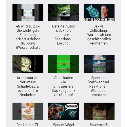
46 wird zu 23 –
Defekte Autos
Sex vs.
Die wichtigste
& Sex: Die
Zellteilung:
Zellteilung
geniale
Warum wir uns
erklärt #Meiose
Mutations-
geschlechtlich
#Bildung
Lösung!
vermehren
#Wissenschaft
Archosaurier-
Vögel laufen
Spontane
Merkmale:
wie
Stoffwechsel-
Schädelbau &
Dinosaurier?
Reaktionen:
evolutionäre
Das Fußgelenk
Wie Leben
Neuheiten
verrät alles!
entstand
Das Henne-Ei-
Warum Vögel
Sauerstoff: