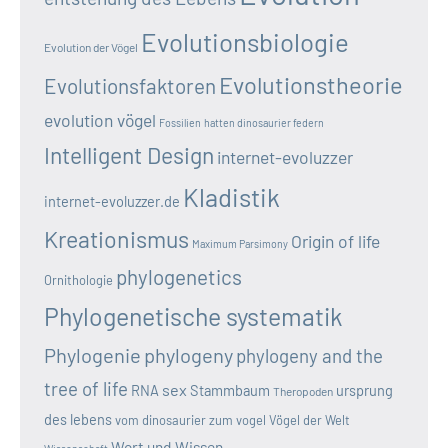
Evolutionsbiologie
Evolution der Vögel
Evolutionstheorie
Evolutionsfaktoren
evolution vögel
Fossilien
hatten dinosaurier federn
Intelligent Design
internet-evoluzzer
Kladistik
internet-evoluzzer.de
Kreationismus
Origin of life
Maximum Parsimony
phylogenetics
Ornithologie
Phylogenetische systematik
Phylogenie
phylogeny
phylogeny and the
tree of life
sex
RNA
Stammbaum
ursprung
Theropoden
des lebens
vom dinosaurier zum vogel
Vögel der Welt
Wort und Wissen