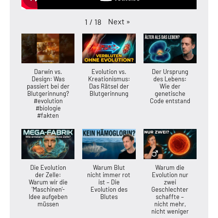
Next
»
1
/
18
Darwin vs.
Evolution vs.
Der Ursprung
Design: Was
Kreationismus:
des Lebens:
passiert bei der
Das Rätsel der
Wie der
Blutgerinnung?
Blutgerinnung
genetische
#evolution
Code entstand
#biologie
#fakten
Die Evolution
Warum Blut
Warum die
der Zelle:
nicht immer rot
Evolution nur
Warum wir die
ist – Die
zwei
'Maschinen'-
Evolution des
Geschlechter
Idee aufgeben
Blutes
schaffte –
müssen
nicht mehr,
nicht weniger