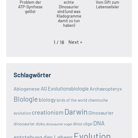
Problem der
echte
Vom Gift zum
ATP-Synthese
Dinosaurier
Lebenselixier
gelöst
sind (und was
Kladogramme
damit zu tun
haben)
Next
»
1
/
18
Schlagwörter
AG Evolutionsbiologie
Abiogenese
Archaeopteryx
Biologie
biology
chemische
birds of the world
Darwin
creationism
Dinosaurier
evolution
DNA
dinosaurier doku
dinos vögel
dinosaurier vogel
Evolution
entstehung des Lebens