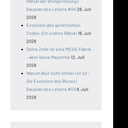
Rätsel der Blutgerinnung |
Bauplan des Lebens #04
28. Juli
2026
Evolution des genetischen
Codes: Ein uraltes Rätsel
18. Juli
2026
Deine Zelle ist eine MEGA-Fabrik
– aber keine Maschine
12. Juli
2026
Warum Blut nicht immer rot ist –
Die Evolution des Blutes |
Bauplan des Lebens #03
8. Juli
2026