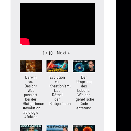
Next
»
1
/
18
Darwin
Evolution
Der
vs.
vs.
Ursprung
Design:
Kreationismus:
des
Was
Das
Lebens:
passiert
Rätsel
Wie der
bei der
der
genetische
Blutgerinnung?
Blutgerinnung
Code
#evolution
entstand
#biologie
#fakten