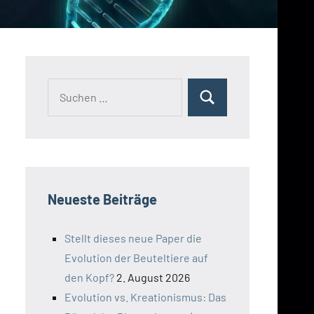
Suchen
Suchen
nach:
Neueste Beiträge
Stellt dieses neue Paper die
Evolution der Beuteltiere auf
den Kopf?
2. August 2026
Evolution vs. Kreationismus: Das