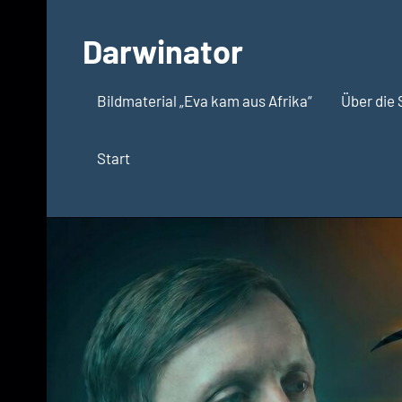
Zum
Inhalt
Darwinator
springen
Evolutionsbiologie
Bildmaterial „Eva kam aus Afrika“
Über die 
Start