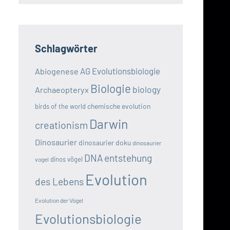
Schlagwörter
AG Evolutionsbiologie
Abiogenese
Biologie
biology
Archaeopteryx
chemische evolution
birds of the world
Darwin
creationism
Dinosaurier
dinosaurier doku
dinosaurier
DNA
entstehung
dinos vögel
vogel
Evolution
des Lebens
Evolution der Vögel
Evolutionsbiologie