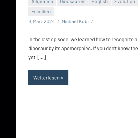
Allgemein
Dinosaurier
English
Evolution
Fossilien
9. März 2024
Michael Kubi
In the last episode, we learned how to recognize a
dinosaur by its apomorphies. If you don’t know th
yet, […]
Weiterlesen