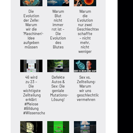
Die
Warum
Warum
Evolution
Blut
die
der Zelle:
nicht
Evolution
Warum
immer
nur zwei
wir die
rot ist –
Geschlechter
'Maschinen'-
Die
schaffte
Idee
Evolution
– nicht
aufgeben
des
mehr,
müssen
Blutes
nicht
weniger
46 wird
Defekte
Sex vs.
zu 23 –
Autos &
Zellteilung:
Die
Sex: Die
Warum
wichtigste
geniale
wir uns
Zellteilung
Mutations-
geschlechtlich
erklärt
Lösung!
vermehren
#Meiose
#Bildung
#Wissenschaft