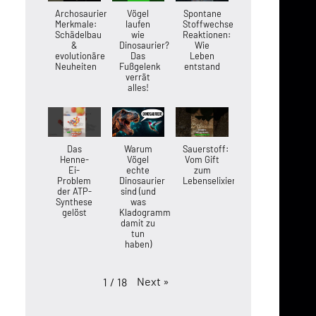
Archosaurier-
Vögel
Spontane
Merkmale:
laufen
Stoffwechsel-
Schädelbau
wie
Reaktionen:
&
Dinosaurier?
Wie
evolutionäre
Das
Leben
Neuheiten
Fußgelenk
entstand
verrät
alles!
Das
Warum
Sauerstoff:
Henne-
Vögel
Vom Gift
Ei-
echte
zum
Problem
Dinosaurier
Lebenselixier
der ATP-
sind (und
Synthese
was
gelöst
Kladogramme
damit zu
tun
haben)
Next
»
1
/
18