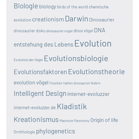
Biologie
biology
chemische
birds of the world
Darwin
creationism
Dinosaurier
evolution
DNA
dinosaurier doku
dinos vögel
dinosaurier vogel
Evolution
entstehung des Lebens
Evolutionsbiologie
Evolution der Vögel
Evolutionstheorie
Evolutionsfaktoren
evolution vögel
Fossilien
hatten dinosaurier federn
Intelligent Design
internet-evoluzzer
Kladistik
internet-evoluzzer.de
Kreationismus
Origin of life
Maximum Parsimony
phylogenetics
Ornithologie