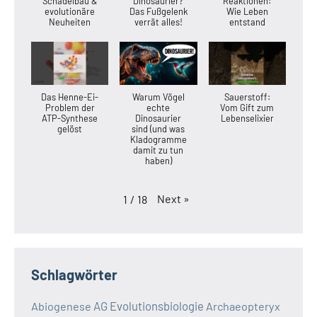
Schädelbau &
Dinosaurier?
Reaktionen:
evolutionäre
Das Fußgelenk
Wie Leben
Neuheiten
verrät alles!
entstand
Das Henne-Ei-
Warum Vögel
Sauerstoff:
Problem der
echte
Vom Gift zum
ATP-Synthese
Dinosaurier
Lebenselixier
gelöst
sind (und was
Kladogramme
damit zu tun
haben)
Next
»
1
/
18
Schlagwörter
AG Evolutionsbiologie
Abiogenese
Archaeopteryx