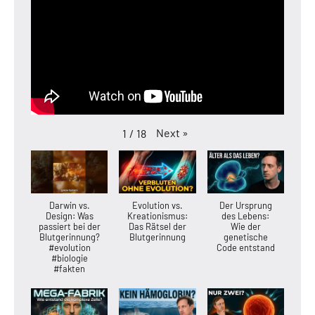
Next
»
1
/
18
Darwin vs.
Evolution vs.
Der Ursprung
Design: Was
Kreationismus:
des Lebens:
passiert bei der
Das Rätsel der
Wie der
Blutgerinnung?
Blutgerinnung
genetische
#evolution
Code entstand
#biologie
#fakten