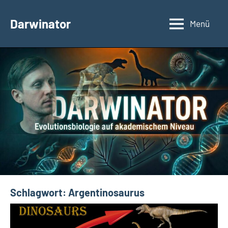
Zum
Inhalt
Darwinator
Menü
Evolutionsbiologie
springen
Schlagwort:
Argentinosaurus