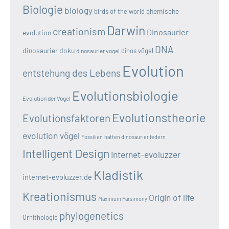
Biologie
biology
chemische
birds of the world
Darwin
creationism
Dinosaurier
evolution
DNA
dinosaurier doku
dinos vögel
dinosaurier vogel
Evolution
entstehung des Lebens
Evolutionsbiologie
Evolution der Vögel
Evolutionstheorie
Evolutionsfaktoren
evolution vögel
Fossilien
hatten dinosaurier federn
Intelligent Design
internet-evoluzzer
Kladistik
internet-evoluzzer.de
Kreationismus
Origin of life
Maximum Parsimony
phylogenetics
Ornithologie