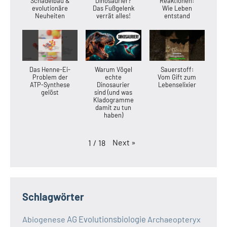
Schädelbau &
Dinosaurier?
Reaktionen:
evolutionäre
Das Fußgelenk
Wie Leben
Neuheiten
verrät alles!
entstand
Das Henne-Ei-
Warum Vögel
Sauerstoff:
Problem der
echte
Vom Gift zum
ATP-Synthese
Dinosaurier
Lebenselixier
gelöst
sind (und was
Kladogramme
damit zu tun
haben)
Next
»
1
/
18
Schlagwörter
AG Evolutionsbiologie
Abiogenese
Archaeopteryx