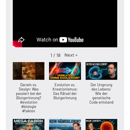
Next
»
1
/
18
Darwin vs.
Evolution vs.
Der Ursprung
Design: Was
Kreationismus:
des Lebens:
passiert bei der
Das Rätsel der
Wie der
Blutgerinnung?
Blutgerinnung
genetische
#evolution
Code entstand
#biologie
#fakten