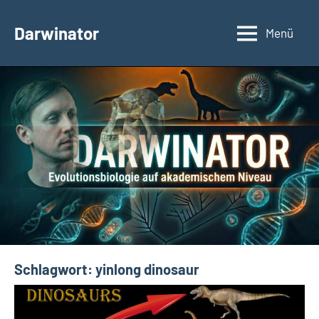
Zum
Inhalt
Darwinator
Menü
Evolutionsbiologie
springen
Schlagwort:
yinlong dinosaur