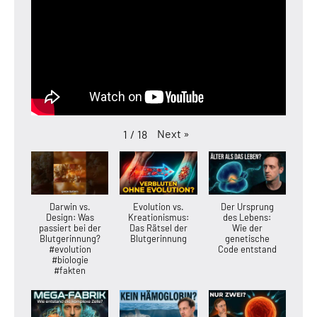
Next
»
1
/
18
Darwin vs.
Evolution vs.
Der Ursprung
Design: Was
Kreationismus:
des Lebens:
passiert bei der
Das Rätsel der
Wie der
Blutgerinnung?
Blutgerinnung
genetische
#evolution
Code entstand
#biologie
#fakten