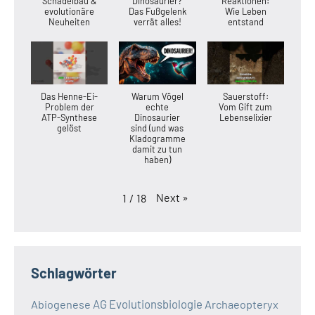
Schädelbau &
Dinosaurier?
Reaktionen:
evolutionäre
Das Fußgelenk
Wie Leben
Neuheiten
verrät alles!
entstand
Das Henne-Ei-
Warum Vögel
Sauerstoff:
Problem der
echte
Vom Gift zum
ATP-Synthese
Dinosaurier
Lebenselixier
gelöst
sind (und was
Kladogramme
damit zu tun
haben)
Next
»
1
/
18
Schlagwörter
AG Evolutionsbiologie
Abiogenese
Archaeopteryx