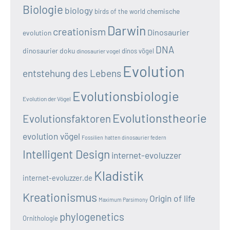
Biologie
biology
chemische
birds of the world
Darwin
creationism
Dinosaurier
evolution
DNA
dinosaurier doku
dinos vögel
dinosaurier vogel
Evolution
entstehung des Lebens
Evolutionsbiologie
Evolution der Vögel
Evolutionstheorie
Evolutionsfaktoren
evolution vögel
Fossilien
hatten dinosaurier federn
Intelligent Design
internet-evoluzzer
Kladistik
internet-evoluzzer.de
Kreationismus
Origin of life
Maximum Parsimony
phylogenetics
Ornithologie