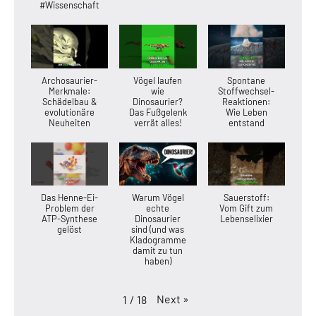
#Wissenschaft
Archosaurier-
Vögel laufen
Spontane
Merkmale:
wie
Stoffwechsel-
Schädelbau &
Dinosaurier?
Reaktionen:
evolutionäre
Das Fußgelenk
Wie Leben
Neuheiten
verrät alles!
entstand
Das Henne-Ei-
Warum Vögel
Sauerstoff:
Problem der
echte
Vom Gift zum
ATP-Synthese
Dinosaurier
Lebenselixier
gelöst
sind (und was
Kladogramme
damit zu tun
haben)
Next
»
1
/
18