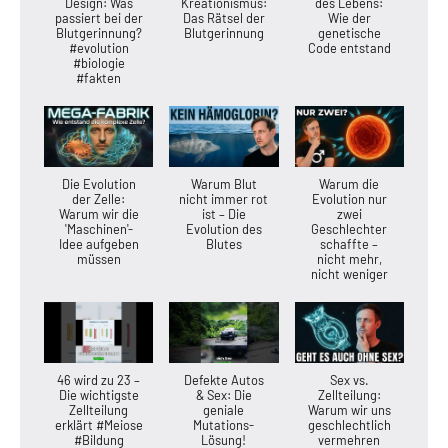
Design: Was
Kreationismus:
des Lebens:
passiert bei der
Das Rätsel der
Wie der
Blutgerinnung?
Blutgerinnung
genetische
#evolution
Code entstand
#biologie
#fakten
Die Evolution
Warum Blut
Warum die
der Zelle:
nicht immer rot
Evolution nur
Warum wir die
ist – Die
zwei
'Maschinen'-
Evolution des
Geschlechter
Idee aufgeben
Blutes
schaffte –
müssen
nicht mehr,
nicht weniger
46 wird zu 23 –
Defekte Autos
Sex vs.
Die wichtigste
& Sex: Die
Zellteilung:
Zellteilung
geniale
Warum wir uns
erklärt #Meiose
Mutations-
geschlechtlich
#Bildung
Lösung!
vermehren