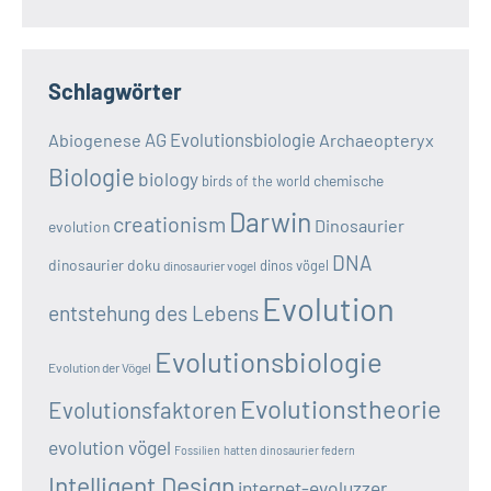
Schlagwörter
AG Evolutionsbiologie
Abiogenese
Archaeopteryx
Biologie
biology
chemische
birds of the world
Darwin
creationism
Dinosaurier
evolution
DNA
dinosaurier doku
dinos vögel
dinosaurier vogel
Evolution
entstehung des Lebens
Evolutionsbiologie
Evolution der Vögel
Evolutionstheorie
Evolutionsfaktoren
evolution vögel
Fossilien
hatten dinosaurier federn
Intelligent Design
internet-evoluzzer