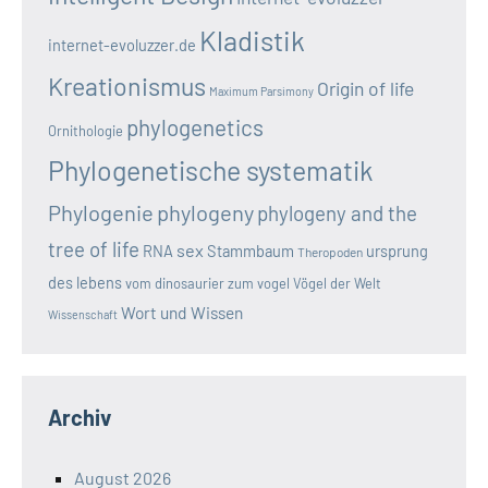
Kladistik
internet-evoluzzer.de
Kreationismus
Origin of life
Maximum Parsimony
phylogenetics
Ornithologie
Phylogenetische systematik
Phylogenie
phylogeny
phylogeny and the
tree of life
sex
RNA
Stammbaum
ursprung
Theropoden
des lebens
vom dinosaurier zum vogel
Vögel der Welt
Wort und Wissen
Wissenschaft
Archiv
August 2026