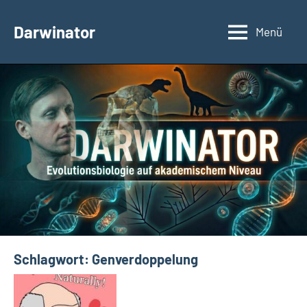
Zum
Inhalt
Darwinator
Menü
Evolutionsbiologie
springen
Schlagwort:
Genverdoppelung