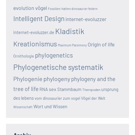
evolution vögel
Fossilien
hatten dinosaurier federn
Intelligent Design
internet-evoluzzer
Kladistik
internet-evoluzzer.de
Kreationismus
Origin of life
Maximum Parsimony
phylogenetics
Ornithologie
Phylogenetische systematik
Phylogenie
phylogeny
phylogeny and the
tree of life
sex
RNA
Stammbaum
ursprung
Theropoden
des lebens
vom dinosaurier zum vogel
Vögel der Welt
Wort und Wissen
Wissenschaft