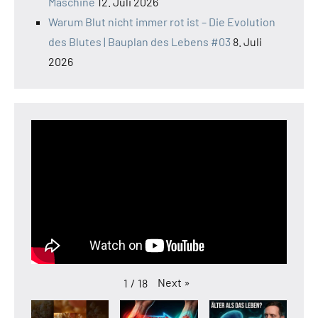
Maschine
12. Juli 2026
Warum Blut nicht immer rot ist – Die Evolution
des Blutes | Bauplan des Lebens #03
8. Juli
2026
Next
»
1
/
18