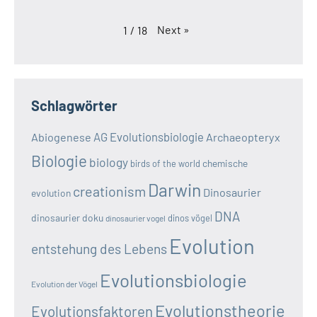
Next
»
1
/
18
Schlagwörter
AG Evolutionsbiologie
Abiogenese
Archaeopteryx
Biologie
biology
chemische
birds of the world
Darwin
creationism
Dinosaurier
evolution
DNA
dinosaurier doku
dinos vögel
dinosaurier vogel
Evolution
entstehung des Lebens
Evolutionsbiologie
Evolution der Vögel
Evolutionstheorie
Evolutionsfaktoren