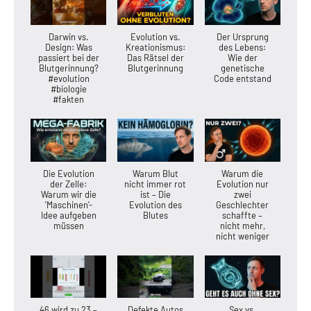
Darwin vs.
Evolution vs.
Der Ursprung
Design: Was
Kreationismus:
des Lebens:
passiert bei der
Das Rätsel der
Wie der
Blutgerinnung?
Blutgerinnung
genetische
#evolution
Code entstand
#biologie
#fakten
Die Evolution
Warum Blut
Warum die
der Zelle:
nicht immer rot
Evolution nur
Warum wir die
ist – Die
zwei
'Maschinen'-
Evolution des
Geschlechter
Idee aufgeben
Blutes
schaffte –
müssen
nicht mehr,
nicht weniger
46 wird zu 23 –
Defekte Autos
Sex vs.