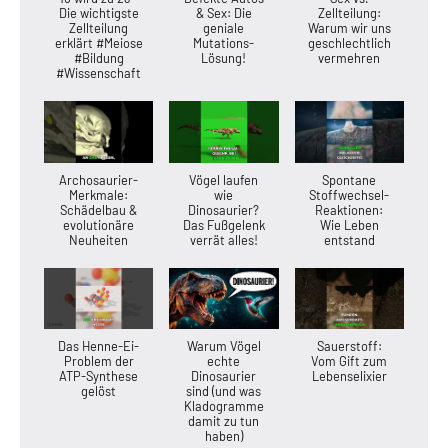
Die wichtigste
& Sex: Die
Zellteilung:
Zellteilung
geniale
Warum wir uns
erklärt #Meiose
Mutations-
geschlechtlich
#Bildung
Lösung!
vermehren
#Wissenschaft
Archosaurier-
Vögel laufen
Spontane
Merkmale:
wie
Stoffwechsel-
Schädelbau &
Dinosaurier?
Reaktionen:
evolutionäre
Das Fußgelenk
Wie Leben
Neuheiten
verrät alles!
entstand
Das Henne-Ei-
Warum Vögel
Sauerstoff:
Problem der
echte
Vom Gift zum
ATP-Synthese
Dinosaurier
Lebenselixier
gelöst
sind (und was
Kladogramme
damit zu tun
haben)