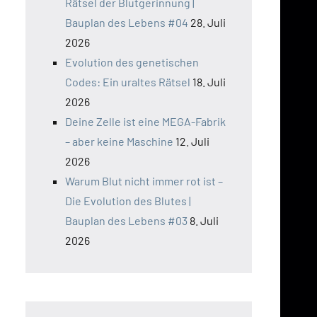
Rätsel der Blutgerinnung |
Bauplan des Lebens #04
28. Juli
2026
Evolution des genetischen
Codes: Ein uraltes Rätsel
18. Juli
2026
Deine Zelle ist eine MEGA-Fabrik
– aber keine Maschine
12. Juli
2026
Warum Blut nicht immer rot ist –
Die Evolution des Blutes |
Bauplan des Lebens #03
8. Juli
2026