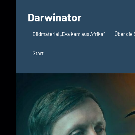
Zum
Inhalt
Darwinator
springen
Evolutionsbiologie
Bildmaterial „Eva kam aus Afrika“
Über die 
Start