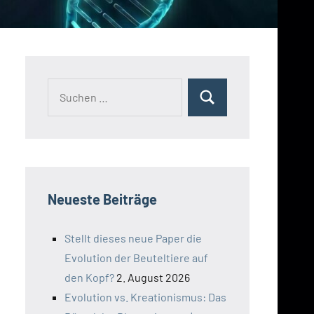
Suchen
Suchen
nach:
Neueste Beiträge
Stellt dieses neue Paper die
Evolution der Beuteltiere auf
den Kopf?
2. August 2026
Evolution vs. Kreationismus: Das