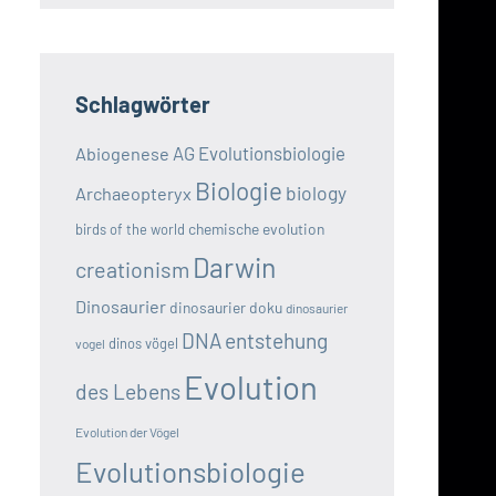
Schlagwörter
AG Evolutionsbiologie
Abiogenese
Biologie
biology
Archaeopteryx
chemische evolution
birds of the world
Darwin
creationism
Dinosaurier
dinosaurier doku
dinosaurier
DNA
entstehung
dinos vögel
vogel
Evolution
des Lebens
Evolution der Vögel
Evolutionsbiologie