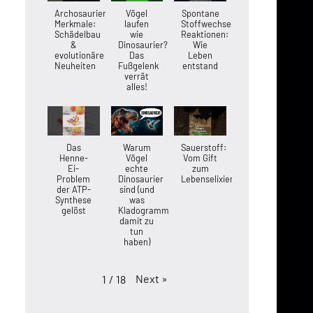
Archosaurier-
Vögel
Spontane
Merkmale:
laufen
Stoffwechsel-
Schädelbau
wie
Reaktionen:
&
Dinosaurier?
Wie
evolutionäre
Das
Leben
Neuheiten
Fußgelenk
entstand
verrät
alles!
Das
Warum
Sauerstoff:
Henne-
Vögel
Vom Gift
Ei-
echte
zum
Problem
Dinosaurier
Lebenselixier
der ATP-
sind (und
Synthese
was
gelöst
Kladogramme
damit zu
tun
haben)
Next
»
1
/
18