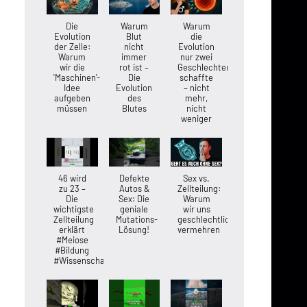
Die
Warum
Warum
Evolution
Blut
die
der Zelle:
nicht
Evolution
Warum
immer
nur zwei
wir die
rot ist –
Geschlechter
'Maschinen'-
Die
schaffte
Idee
Evolution
– nicht
aufgeben
des
mehr,
müssen
Blutes
nicht
weniger
46 wird
Defekte
Sex vs.
zu 23 –
Autos &
Zellteilung:
Die
Sex: Die
Warum
wichtigste
geniale
wir uns
Zellteilung
Mutations-
geschlechtlich
erklärt
Lösung!
vermehren
#Meiose
#Bildung
#Wissenschaft