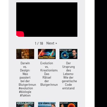
Next
»
1
/
18
Darwin
Evolution
Der
vs.
vs.
Ursprung
Design:
Kreationismus:
des
Was
Das
Lebens:
passiert
Rätsel
Wie der
bei der
der
genetische
Blutgerinnung?
Blutgerinnung
Code
#evolution
entstand
#biologie
#fakten