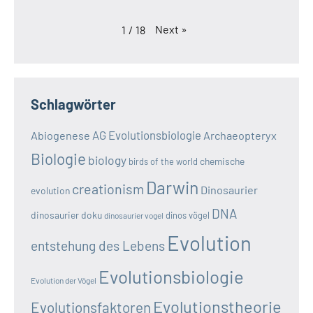
Next
»
1
/
18
Schlagwörter
AG Evolutionsbiologie
Abiogenese
Archaeopteryx
Biologie
biology
chemische
birds of the world
Darwin
creationism
Dinosaurier
evolution
DNA
dinosaurier doku
dinos vögel
dinosaurier vogel
Evolution
entstehung des Lebens
Evolutionsbiologie
Evolution der Vögel
Evolutionstheorie
Evolutionsfaktoren