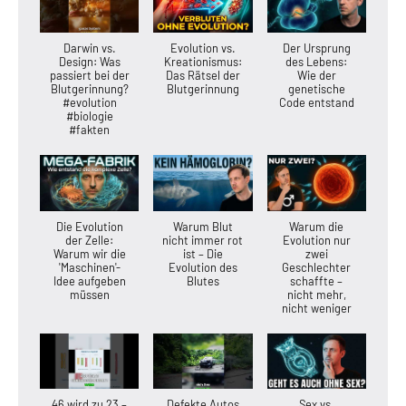
Darwin vs.
Evolution vs.
Der Ursprung
Design: Was
Kreationismus:
des Lebens:
passiert bei der
Das Rätsel der
Wie der
Blutgerinnung?
Blutgerinnung
genetische
#evolution
Code entstand
#biologie
#fakten
Die Evolution
Warum Blut
Warum die
der Zelle:
nicht immer rot
Evolution nur
Warum wir die
ist – Die
zwei
'Maschinen'-
Evolution des
Geschlechter
Idee aufgeben
Blutes
schaffte –
müssen
nicht mehr,
nicht weniger
46 wird zu 23 –
Defekte Autos
Sex vs.