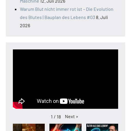
Maschine
12. Juli 2026
Warum Blut nicht immer rot ist – Die Evolution
des Blutes | Bauplan des Lebens #03
8. Juli
2026
Next
»
1
/
18