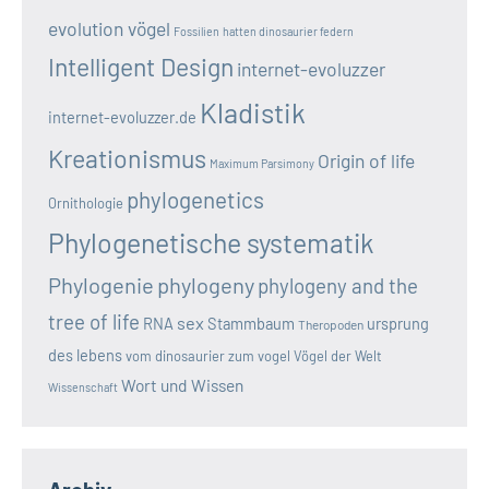
evolution vögel
Fossilien
hatten dinosaurier federn
Intelligent Design
internet-evoluzzer
Kladistik
internet-evoluzzer.de
Kreationismus
Origin of life
Maximum Parsimony
phylogenetics
Ornithologie
Phylogenetische systematik
Phylogenie
phylogeny
phylogeny and the
tree of life
sex
RNA
Stammbaum
ursprung
Theropoden
des lebens
vom dinosaurier zum vogel
Vögel der Welt
Wort und Wissen
Wissenschaft