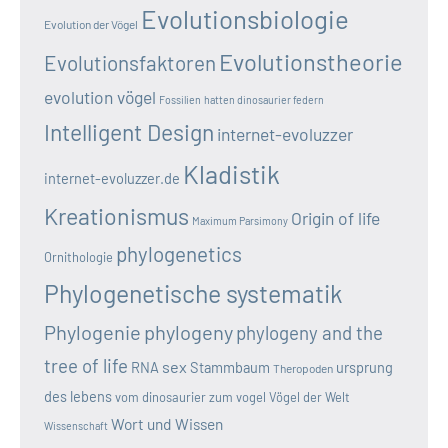
Evolutionsbiologie
Evolution der Vögel
Evolutionstheorie
Evolutionsfaktoren
evolution vögel
Fossilien
hatten dinosaurier federn
Intelligent Design
internet-evoluzzer
Kladistik
internet-evoluzzer.de
Kreationismus
Origin of life
Maximum Parsimony
phylogenetics
Ornithologie
Phylogenetische systematik
Phylogenie
phylogeny
phylogeny and the
tree of life
sex
RNA
Stammbaum
ursprung
Theropoden
des lebens
vom dinosaurier zum vogel
Vögel der Welt
Wort und Wissen
Wissenschaft