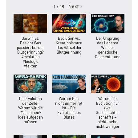
Next
»
1
/
18
Darwin vs.
Evolution vs.
Der Ursprung
Design: Was
Kreationismus:
des Lebens:
passiert bei der
Das Rätsel der
Wie der
Blutgerinnung?
Blutgerinnung
genetische
#evolution
Code entstand
#biologie
#fakten
Die Evolution
Warum Blut
Warum die
der Zelle:
nicht immer rot
Evolution nur
Warum wir die
ist – Die
zwei
'Maschinen'-
Evolution des
Geschlechter
Idee aufgeben
Blutes
schaffte –
müssen
nicht mehr,
nicht weniger