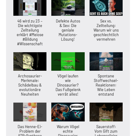
46 wird zu 23 –
Defekte Autos
Sex vs.
Die wichtigste
& Sex: Die
Zellteilung:
Zellteilung
geniale
Warum wir uns
erklärt #Meiose
Mutations-
geschlechtlich
#Bildung
Lösung!
vermehren
#Wissenschaft
Archosaurier-
Vögel laufen
Spontane
Merkmale:
wie
Stoffwechsel-
Schädelbau &
Dinosaurier?
Reaktionen:
evolutionäre
Das Fußgelenk
Wie Leben
Neuheiten
verrät alles!
entstand
Das Henne-Ei-
Warum Vögel
Sauerstoff:
Problem der
echte
Vom Gift zum
ATP-Synthese
Dinosaurier
Lebenselixier