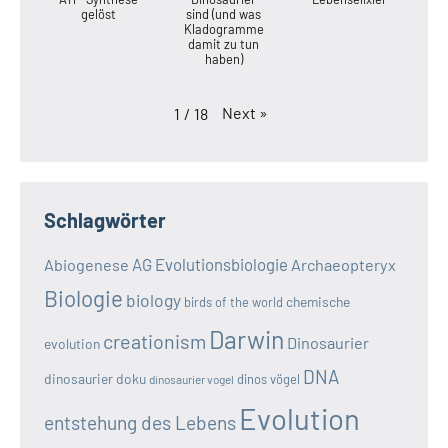
gelöst
sind (und was
Kladogramme
damit zu tun
haben)
Next
»
1
/
18
Schlagwörter
AG Evolutionsbiologie
Abiogenese
Archaeopteryx
Biologie
biology
chemische
birds of the world
Darwin
creationism
Dinosaurier
evolution
DNA
dinosaurier doku
dinos vögel
dinosaurier vogel
Evolution
entstehung des Lebens