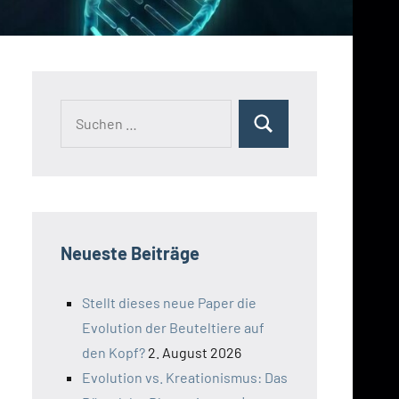
Suchen
Suchen
nach:
Neueste Beiträge
Stellt dieses neue Paper die
Evolution der Beuteltiere auf
den Kopf?
2. August 2026
Evolution vs. Kreationismus: Das