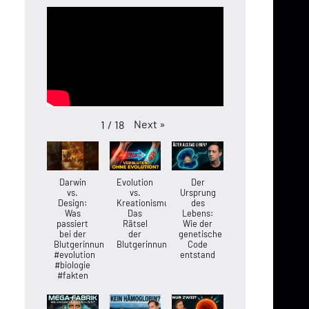
Next
»
1
/
18
Darwin
Evolution
Der
vs.
vs.
Ursprung
Design:
Kreationismus:
des
Was
Das
Lebens:
passiert
Rätsel
Wie der
bei der
der
genetische
Blutgerinnung?
Blutgerinnung
Code
#evolution
entstand
#biologie
#fakten