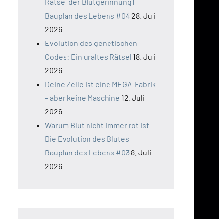
Rätsel der Blutgerinnung |
Bauplan des Lebens #04
28. Juli
2026
Evolution des genetischen
Codes: Ein uraltes Rätsel
18. Juli
2026
Deine Zelle ist eine MEGA-Fabrik
– aber keine Maschine
12. Juli
2026
Warum Blut nicht immer rot ist –
Die Evolution des Blutes |
Bauplan des Lebens #03
8. Juli
2026