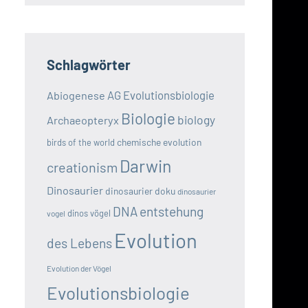
Schlagwörter
AG Evolutionsbiologie
Abiogenese
Biologie
biology
Archaeopteryx
chemische evolution
birds of the world
Darwin
creationism
Dinosaurier
dinosaurier doku
dinosaurier
DNA
entstehung
dinos vögel
vogel
Evolution
des Lebens
Evolution der Vögel
Evolutionsbiologie