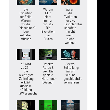
Die
Warum
Warum
Evolution
Blut
die
der Zelle:
nicht
Evolution
Warum
immer
nur zwei
wir die
rot ist –
Geschlechter
'Maschinen'-
Die
schaffte
Idee
Evolution
– nicht
aufgeben
des
mehr,
müssen
Blutes
nicht
weniger
46 wird
Defekte
Sex vs.
zu 23 –
Autos &
Zellteilung:
Die
Sex: Die
Warum
wichtigste
geniale
wir uns
Zellteilung
Mutations-
geschlechtlich
erklärt
Lösung!
vermehren
#Meiose
#Bildung
#Wissenschaft