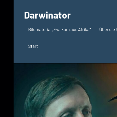
Zum
Inhalt
Darwinator
springen
Evolutionsbiologie
Bildmaterial „Eva kam aus Afrika“
Über die 
Start