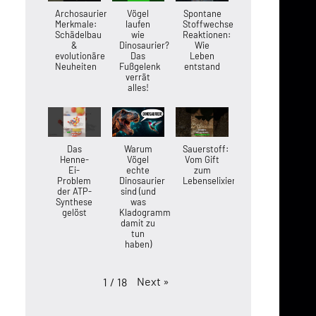
Archosaurier-
Vögel
Spontane
Merkmale:
laufen
Stoffwechsel-
Schädelbau
wie
Reaktionen:
&
Dinosaurier?
Wie
evolutionäre
Das
Leben
Neuheiten
Fußgelenk
entstand
verrät
alles!
Das
Warum
Sauerstoff:
Henne-
Vögel
Vom Gift
Ei-
echte
zum
Problem
Dinosaurier
Lebenselixier
der ATP-
sind (und
Synthese
was
gelöst
Kladogramme
damit zu
tun
haben)
Next
»
1
/
18