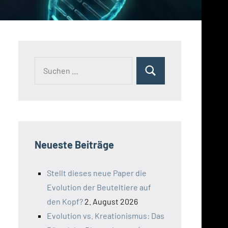
Suchen
Suchen
nach:
Neueste Beiträge
Stellt dieses neue Paper die
Evolution der Beuteltiere auf
den Kopf?
2. August 2026
Evolution vs. Kreationismus: Das