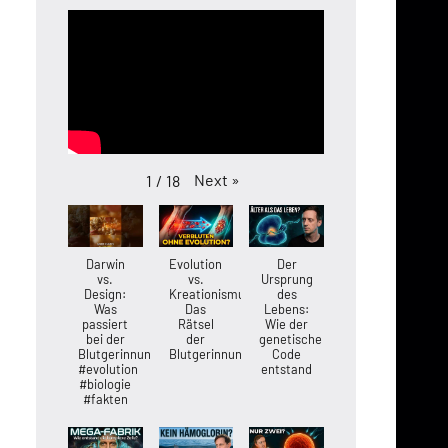
Next
»
1
/
18
Darwin
Evolution
Der
vs.
vs.
Ursprung
Design:
Kreationismus:
des
Was
Das
Lebens:
passiert
Rätsel
Wie der
bei der
der
genetische
Blutgerinnung?
Blutgerinnung
Code
#evolution
entstand
#biologie
#fakten