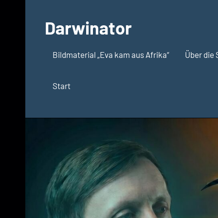
Zum
Inhalt
Darwinator
springen
Evolutionsbiologie
Bildmaterial „Eva kam aus Afrika“
Über die 
Start