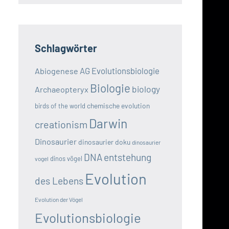
Schlagwörter
AG Evolutionsbiologie
Abiogenese
Biologie
biology
Archaeopteryx
chemische evolution
birds of the world
Darwin
creationism
Dinosaurier
dinosaurier doku
dinosaurier
DNA
entstehung
dinos vögel
vogel
Evolution
des Lebens
Evolution der Vögel
Evolutionsbiologie