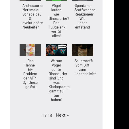
Archosaurier-
Vögel
Spontane
Merkmale:
laufen
Stoffwechsel-
Schädelbau
wie
Reaktionen:
&
Dinosaurier?
Wie
evolutionäre
Das
Leben
Neuheiten
Fußgelenk
entstand
verrät
alles!
Das
Warum
Sauerstoff:
Henne-
Vögel
Vom Gift
Ei-
echte
zum
Problem
Dinosaurier
Lebenselixier
der ATP-
sind (und
Synthese
was
gelöst
Kladogramme
damit zu
tun
haben)
Next
»
1
/
18