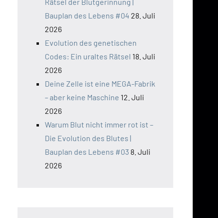
Rätsel der Blutgerinnung |
Bauplan des Lebens #04
28. Juli
2026
Evolution des genetischen
Codes: Ein uraltes Rätsel
18. Juli
2026
Deine Zelle ist eine MEGA-Fabrik
– aber keine Maschine
12. Juli
2026
Warum Blut nicht immer rot ist –
Die Evolution des Blutes |
Bauplan des Lebens #03
8. Juli
2026