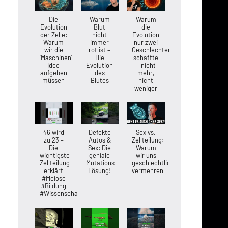
Die
Warum
Warum
Evolution
Blut
die
der Zelle:
nicht
Evolution
Warum
immer
nur zwei
wir die
rot ist –
Geschlechter
'Maschinen'-
Die
schaffte
Idee
Evolution
– nicht
aufgeben
des
mehr,
müssen
Blutes
nicht
weniger
46 wird
Defekte
Sex vs.
zu 23 –
Autos &
Zellteilung:
Die
Sex: Die
Warum
wichtigste
geniale
wir uns
Zellteilung
Mutations-
geschlechtlich
erklärt
Lösung!
vermehren
#Meiose
#Bildung
#Wissenschaft