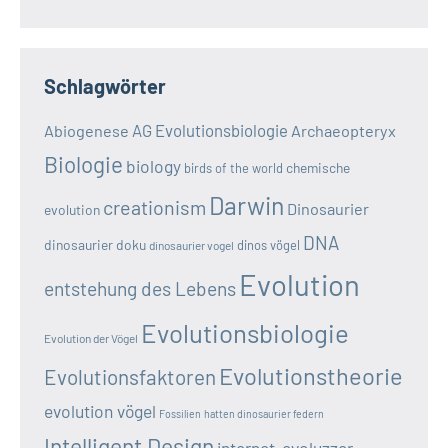
Schlagwörter
AG Evolutionsbiologie
Abiogenese
Archaeopteryx
Biologie
biology
chemische
birds of the world
Darwin
creationism
Dinosaurier
evolution
DNA
dinosaurier doku
dinos vögel
dinosaurier vogel
Evolution
entstehung des Lebens
Evolutionsbiologie
Evolution der Vögel
Evolutionstheorie
Evolutionsfaktoren
evolution vögel
Fossilien
hatten dinosaurier federn
Intelligent Design