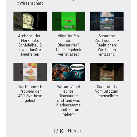
#Wissenschaft
Archosaurier-
Vögel laufen
Spontane
Merkmale:
wie
Stoffwechsel-
Schädelbau &
Dinosaurier?
Reaktionen:
evolutionäre
Das Fußgelenk
Wie Leben
Neuheiten
verrät alles!
entstand
Das Henne-Ei-
Warum Vögel
Sauerstoff:
Problem der
echte
Vom Gift zum
ATP-Synthese
Dinosaurier
Lebenselixier
gelöst
sind (und was
Kladogramme
damit zu tun
haben)
Next
»
1
/
18