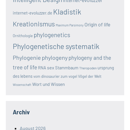
internet-evoluzzer
Kladistik
internet-evoluzzer.de
Kreationismus
Origin of life
Maximum Parsimony
phylogenetics
Ornithologie
Phylogenetische systematik
Phylogenie
phylogeny
phylogeny and the
tree of life
sex
RNA
Stammbaum
ursprung
Theropoden
des lebens
vom dinosaurier zum vogel
Vögel der Welt
Wort und Wissen
Wissenschaft
Archiv
August 2026