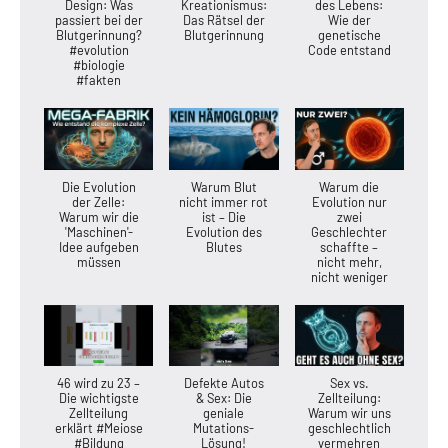
Design: Was
Kreationismus:
des Lebens:
passiert bei der
Das Rätsel der
Wie der
Blutgerinnung?
Blutgerinnung
genetische
#evolution
Code entstand
#biologie
#fakten
Die Evolution
Warum Blut
Warum die
der Zelle:
nicht immer rot
Evolution nur
Warum wir die
ist – Die
zwei
'Maschinen'-
Evolution des
Geschlechter
Idee aufgeben
Blutes
schaffte –
müssen
nicht mehr,
nicht weniger
46 wird zu 23 –
Defekte Autos
Sex vs.
Die wichtigste
& Sex: Die
Zellteilung:
Zellteilung
geniale
Warum wir uns
erklärt #Meiose
Mutations-
geschlechtlich
#Bildung
Lösung!
vermehren