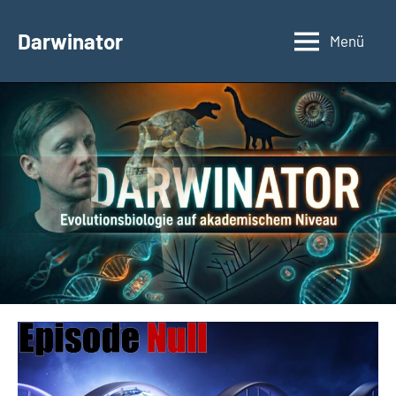
Zum
Inhalt
Darwinator
Menü
Evolutionsbiologie
springen