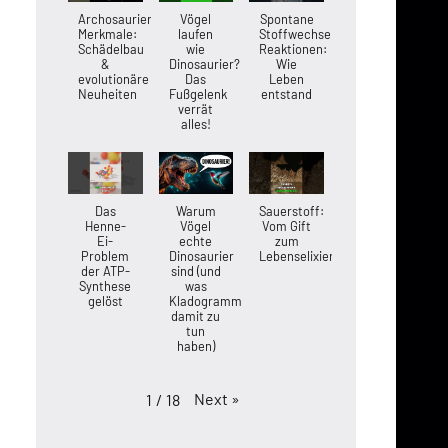
Archosaurier-
Vögel
Spontane
Merkmale:
laufen
Stoffwechsel-
Schädelbau
wie
Reaktionen:
&
Dinosaurier?
Wie
evolutionäre
Das
Leben
Neuheiten
Fußgelenk
entstand
verrät
alles!
Das
Warum
Sauerstoff:
Henne-
Vögel
Vom Gift
Ei-
echte
zum
Problem
Dinosaurier
Lebenselixier
der ATP-
sind (und
Synthese
was
gelöst
Kladogramme
damit zu
tun
haben)
Next
»
1
/
18