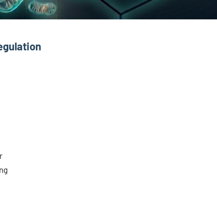
egulation
:
r
ung