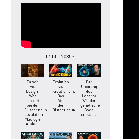
Next
»
1
/
18
Darwin
Evolution
Der
vs.
vs.
Ursprung
Design:
Kreationismus:
des
Was
Das
Lebens:
passiert
Rätsel
Wie der
bei der
der
genetische
Blutgerinnung?
Blutgerinnung
Code
#evolution
entstand
#biologie
#fakten