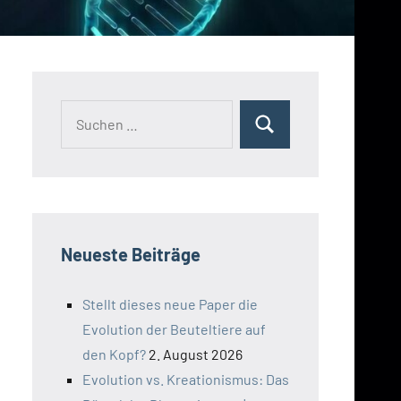
Suchen
Suchen
nach:
Neueste Beiträge
Stellt dieses neue Paper die
Evolution der Beuteltiere auf
den Kopf?
2. August 2026
Evolution vs. Kreationismus: Das