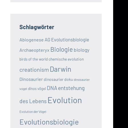
Schlagwörter
AG Evolutionsbiologie
Abiogenese
Biologie
biology
Archaeopteryx
chemische evolution
birds of the world
Darwin
creationism
Dinosaurier
dinosaurier doku
dinosaurier
DNA
entstehung
dinos vögel
vogel
Evolution
des Lebens
Evolution der Vögel
Evolutionsbiologie