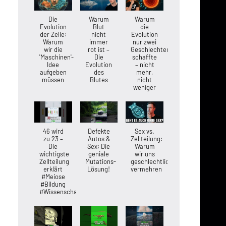
Die
Warum
Warum
Evolution
Blut
die
der Zelle:
nicht
Evolution
Warum
immer
nur zwei
wir die
rot ist –
Geschlechter
'Maschinen'-
Die
schaffte
Idee
Evolution
– nicht
aufgeben
des
mehr,
müssen
Blutes
nicht
weniger
46 wird
Defekte
Sex vs.
zu 23 –
Autos &
Zellteilung:
Die
Sex: Die
Warum
wichtigste
geniale
wir uns
Zellteilung
Mutations-
geschlechtlich
erklärt
Lösung!
vermehren
#Meiose
#Bildung
#Wissenschaft