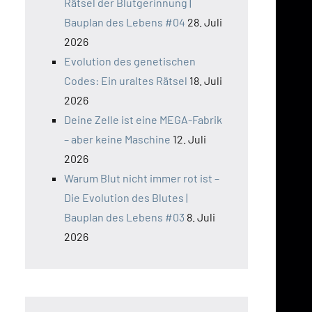
Rätsel der Blutgerinnung |
Bauplan des Lebens #04
28. Juli
2026
Evolution des genetischen
Codes: Ein uraltes Rätsel
18. Juli
2026
Deine Zelle ist eine MEGA-Fabrik
– aber keine Maschine
12. Juli
2026
Warum Blut nicht immer rot ist –
Die Evolution des Blutes |
Bauplan des Lebens #03
8. Juli
2026