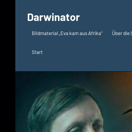
Zum
Inhalt
Darwinator
springen
Evolutionsbiologie
Bildmaterial „Eva kam aus Afrika“
Über die 
Start