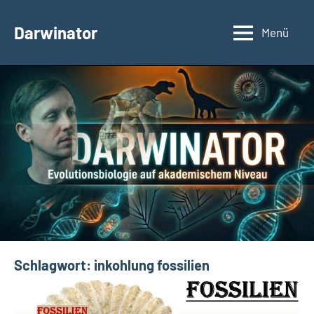
Zum
Inhalt
Darwinator
Menü
Evolutionsbiologie
springen
Schlagwort:
inkohlung fossilien