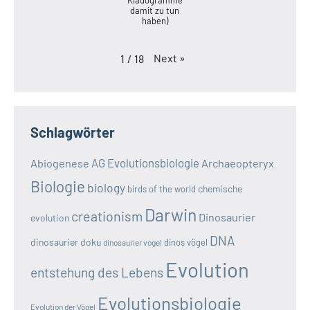
damit zu tun
haben)
Next
»
1
/
18
Schlagwörter
AG Evolutionsbiologie
Abiogenese
Archaeopteryx
Biologie
biology
chemische
birds of the world
Darwin
creationism
Dinosaurier
evolution
DNA
dinosaurier doku
dinos vögel
dinosaurier vogel
Evolution
entstehung des Lebens
Evolutionsbiologie
Evolution der Vögel