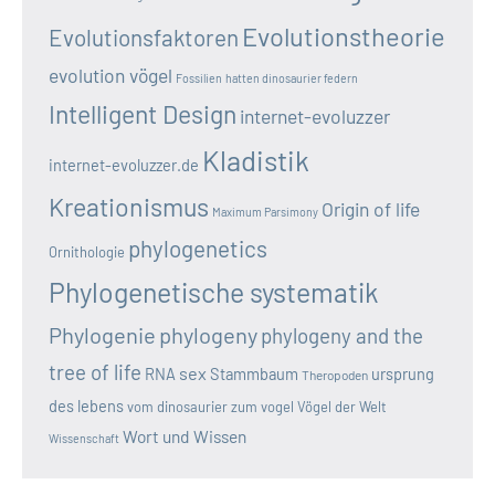
Evolutionstheorie
Evolutionsfaktoren
evolution vögel
Fossilien
hatten dinosaurier federn
Intelligent Design
internet-evoluzzer
Kladistik
internet-evoluzzer.de
Kreationismus
Origin of life
Maximum Parsimony
phylogenetics
Ornithologie
Phylogenetische systematik
Phylogenie
phylogeny
phylogeny and the
tree of life
sex
RNA
Stammbaum
ursprung
Theropoden
des lebens
vom dinosaurier zum vogel
Vögel der Welt
Wort und Wissen
Wissenschaft