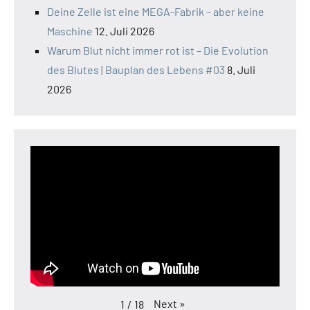
Deine Zelle ist eine MEGA-Fabrik – aber keine
Maschine
12. Juli 2026
Warum Blut nicht immer rot ist – Die Evolution
des Blutes | Bauplan des Lebens #03
8. Juli
2026
Next
»
1
/
18