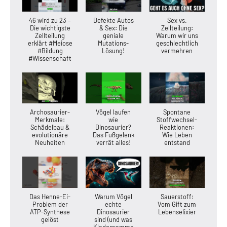
46 wird zu 23 –
Defekte Autos
Sex vs.
Die wichtigste
& Sex: Die
Zellteilung:
Zellteilung
geniale
Warum wir uns
erklärt #Meiose
Mutations-
geschlechtlich
#Bildung
Lösung!
vermehren
#Wissenschaft
Archosaurier-
Vögel laufen
Spontane
Merkmale:
wie
Stoffwechsel-
Schädelbau &
Dinosaurier?
Reaktionen:
evolutionäre
Das Fußgelenk
Wie Leben
Neuheiten
verrät alles!
entstand
Das Henne-Ei-
Warum Vögel
Sauerstoff:
Problem der
echte
Vom Gift zum
ATP-Synthese
Dinosaurier
Lebenselixier
gelöst
sind (und was
Kladogramme