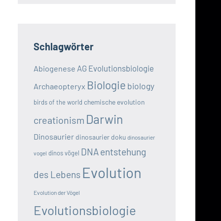
Schlagwörter
AG Evolutionsbiologie
Abiogenese
Biologie
biology
Archaeopteryx
chemische evolution
birds of the world
Darwin
creationism
Dinosaurier
dinosaurier doku
dinosaurier
DNA
entstehung
dinos vögel
vogel
Evolution
des Lebens
Evolution der Vögel
Evolutionsbiologie