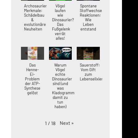
Archosaurier-
Vögel
Spontane
Merkmale:
laufen
Stoffwechsel-
Schädelbau
wie
Reaktionen:
&
Dinosaurier?
Wie
evolutionäre
Das
Leben
Neuheiten
Fußgelenk
entstand
verrät
alles!
Das
Warum
Sauerstoff:
Henne-
Vögel
Vom Gift
Ei-
echte
zum
Problem
Dinosaurier
Lebenselixier
der ATP-
sind (und
Synthese
was
gelöst
Kladogramme
damit zu
tun
haben)
Next
»
1
/
18