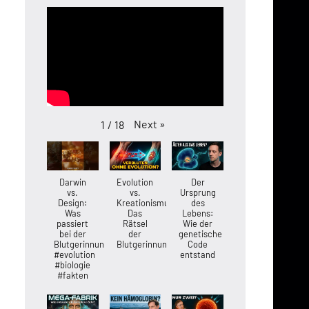
Next
»
1
/
18
Darwin
Evolution
Der
vs.
vs.
Ursprung
Design:
Kreationismus:
des
Was
Das
Lebens:
passiert
Rätsel
Wie der
bei der
der
genetische
Blutgerinnung?
Blutgerinnung
Code
#evolution
entstand
#biologie
#fakten