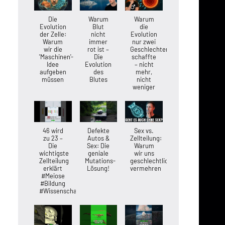
Die
Warum
Warum
Evolution
Blut
die
der Zelle:
nicht
Evolution
Warum
immer
nur zwei
wir die
rot ist –
Geschlechter
'Maschinen'-
Die
schaffte
Idee
Evolution
– nicht
aufgeben
des
mehr,
müssen
Blutes
nicht
weniger
46 wird
Defekte
Sex vs.
zu 23 –
Autos &
Zellteilung:
Die
Sex: Die
Warum
wichtigste
geniale
wir uns
Zellteilung
Mutations-
geschlechtlich
erklärt
Lösung!
vermehren
#Meiose
#Bildung
#Wissenschaft