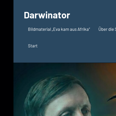
Zum
Inhalt
Darwinator
springen
Evolutionsbiologie
Bildmaterial „Eva kam aus Afrika“
Über die 
Start