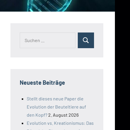
Suchen
Suchen
nach:
Neueste Beiträge
Stellt dieses neue Paper die
Evolution der Beuteltiere auf
den Kopf?
2. August 2026
Evolution vs. Kreationismus: Das