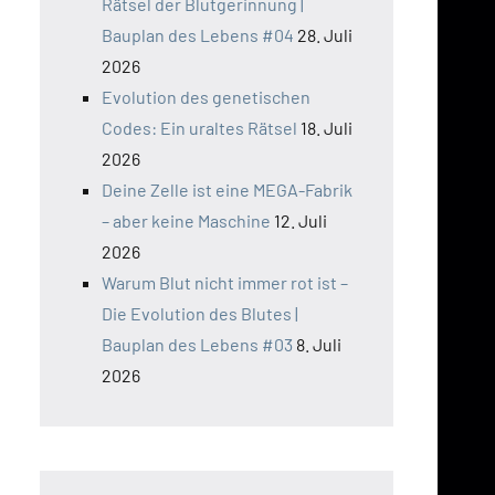
Rätsel der Blutgerinnung |
Bauplan des Lebens #04
28. Juli
2026
Evolution des genetischen
Codes: Ein uraltes Rätsel
18. Juli
2026
Deine Zelle ist eine MEGA-Fabrik
– aber keine Maschine
12. Juli
2026
Warum Blut nicht immer rot ist –
Die Evolution des Blutes |
Bauplan des Lebens #03
8. Juli
2026