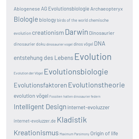
AG Evolutionsbiologie
Abiogenese
Archaeopteryx
Biologie
biology
chemische
birds of the world
Darwin
creationism
Dinosaurier
evolution
DNA
dinosaurier doku
dinos vögel
dinosaurier vogel
Evolution
entstehung des Lebens
Evolutionsbiologie
Evolution der Vögel
Evolutionstheorie
Evolutionsfaktoren
evolution vögel
Fossilien
hatten dinosaurier federn
Intelligent Design
internet-evoluzzer
Kladistik
internet-evoluzzer.de
Kreationismus
Origin of life
Maximum Parsimony