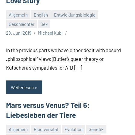
Love Story
Allgemein
English
Entwicklungsbiologie
Geschlechter
Sex
28. Juni 2019
Michael Kubi
In the previous parts we have either dealt with absurd
„philosophical“ views (Butler’s queer theory or
Kutschera’s sympathies for AfD […]
Weiterlesen
Mars versus Venus? Teil 6:
Liebesleben der Tiere
Allgemein
Biodiversität
Evolution
Genetik