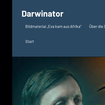
Zum
Inhalt
Darwinator
springen
Evolutionsbiologie
Bildmaterial „Eva kam aus Afrika“
Über die 
Start