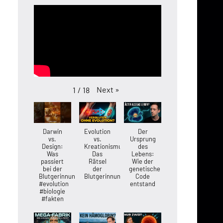
Next
»
1
/
18
Darwin
Evolution
Der
vs.
vs.
Ursprung
Design:
Kreationismus:
des
Was
Das
Lebens:
passiert
Rätsel
Wie der
bei der
der
genetische
Blutgerinnung?
Blutgerinnung
Code
#evolution
entstand
#biologie
#fakten