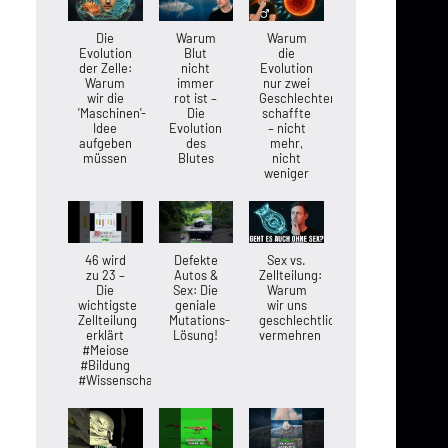
Die
Warum
Warum
Evolution
Blut
die
der Zelle:
nicht
Evolution
Warum
immer
nur zwei
wir die
rot ist –
Geschlechter
'Maschinen'-
Die
schaffte
Idee
Evolution
– nicht
aufgeben
des
mehr,
müssen
Blutes
nicht
weniger
46 wird
Defekte
Sex vs.
zu 23 –
Autos &
Zellteilung:
Die
Sex: Die
Warum
wichtigste
geniale
wir uns
Zellteilung
Mutations-
geschlechtlich
erklärt
Lösung!
vermehren
#Meiose
#Bildung
#Wissenschaft