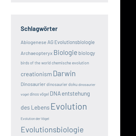
Schlagwörter
AG Evolutionsbiologie
Abiogenese
Biologie
biology
Archaeopteryx
chemische evolution
birds of the world
Darwin
creationism
Dinosaurier
dinosaurier doku
dinosaurier
DNA
entstehung
dinos vögel
vogel
Evolution
des Lebens
Evolution der Vögel
Evolutionsbiologie