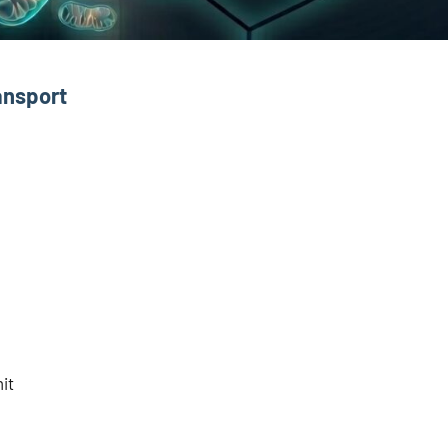
ansport
it