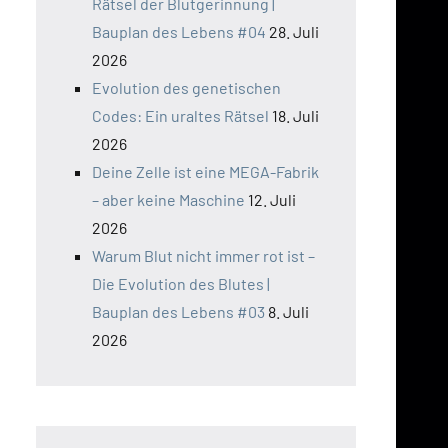
Rätsel der Blutgerinnung |
Bauplan des Lebens #04
28. Juli
2026
Evolution des genetischen
Codes: Ein uraltes Rätsel
18. Juli
2026
Deine Zelle ist eine MEGA-Fabrik
– aber keine Maschine
12. Juli
2026
Warum Blut nicht immer rot ist –
Die Evolution des Blutes |
Bauplan des Lebens #03
8. Juli
2026