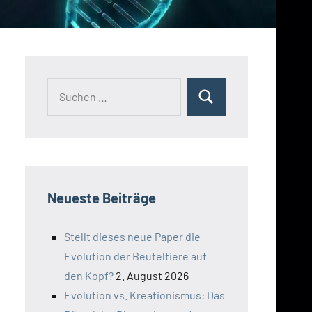
Suchen
Suchen
nach:
Neueste Beiträge
Stellt dieses neue Paper die
Evolution der Beuteltiere auf
den Kopf?
2. August 2026
Evolution vs. Kreationismus: Das