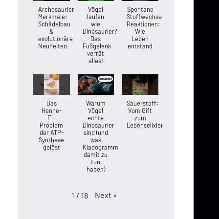
Archosaurier-
Vögel
Spontane
Merkmale:
laufen
Stoffwechsel-
Schädelbau
wie
Reaktionen:
&
Dinosaurier?
Wie
evolutionäre
Das
Leben
Neuheiten
Fußgelenk
entstand
verrät
alles!
Das
Warum
Sauerstoff:
Henne-
Vögel
Vom Gift
Ei-
echte
zum
Problem
Dinosaurier
Lebenselixier
der ATP-
sind (und
Synthese
was
gelöst
Kladogramme
damit zu
tun
haben)
Next
»
1
/
18