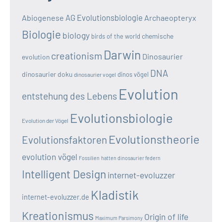
AG Evolutionsbiologie
Abiogenese
Archaeopteryx
Biologie
biology
chemische
birds of the world
Darwin
creationism
Dinosaurier
evolution
DNA
dinosaurier doku
dinos vögel
dinosaurier vogel
Evolution
entstehung des Lebens
Evolutionsbiologie
Evolution der Vögel
Evolutionstheorie
Evolutionsfaktoren
evolution vögel
Fossilien
hatten dinosaurier federn
Intelligent Design
internet-evoluzzer
Kladistik
internet-evoluzzer.de
Kreationismus
Origin of life
Maximum Parsimony