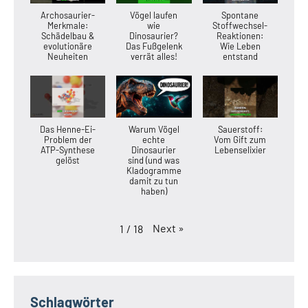
Archosaurier-
Vögel laufen
Spontane
Merkmale:
wie
Stoffwechsel-
Schädelbau &
Dinosaurier?
Reaktionen:
evolutionäre
Das Fußgelenk
Wie Leben
Neuheiten
verrät alles!
entstand
Das Henne-Ei-
Warum Vögel
Sauerstoff:
Problem der
echte
Vom Gift zum
ATP-Synthese
Dinosaurier
Lebenselixier
gelöst
sind (und was
Kladogramme
damit zu tun
haben)
Next
»
1
/
18
Schlagwörter